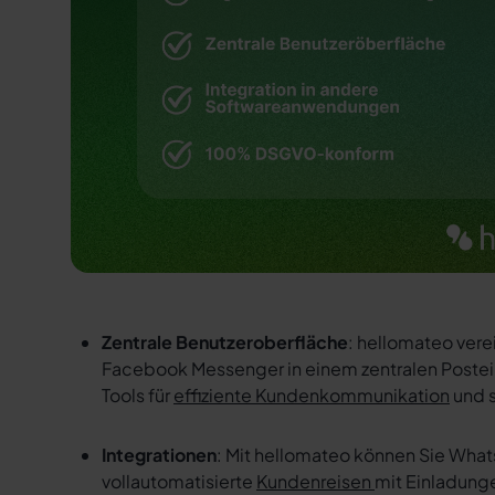
Zentrale Benutzeroberfläche
: hellomateo vere
Facebook Messenger in einem zentralen Postein
Tools für
effiziente Kundenkommunikation
und s
Integrationen
: Mit hellomateo können Sie Wha
vollautomatisierte
Kundenreisen
mit Einladung