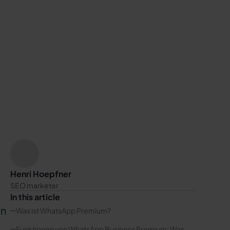
Henri Hoepfner
SEO marketer
In this article
en
Was ist WhatsApp Premium?
Funktionen von WhatsApp Business Premium: Was