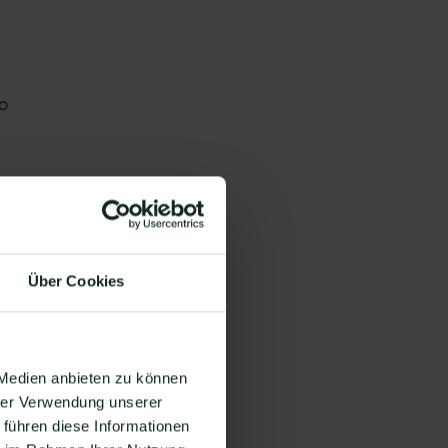
o
m
Über Cookies
 Medien anbieten zu können
hrer Verwendung unserer
en
 führen diese Informationen
d