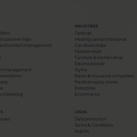
INDUSTRIES
ilbox
Optician
 customer trips
Hearing care professional
and contact management
Car dealerships
Fashion retail
t
Furniture & kitchen shop
Electrical trade
nt management
Gyms
newsletter
Banks & insurance companies
ivery
Medical supply stores
ns
Enterprise
nt booking
Ecommerce
ES
LEGAL
ories
Data protection
Terms & Conditions
Imprint