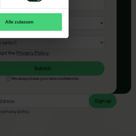
 locations
*
Alle zulassen
ou hear about us?
*
ept the
Privacy Policy
.
Submit
We always keep your data confidential.
Sign up
Sign up
e privacy policy.