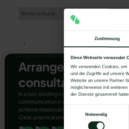
No items found.
Zustimmung
1
Arrange a non-binding consultation
Diese Webseite verwendet 
Arrange a non-bind
Wir verwenden Cookies, um I
und die Zugriffe auf unsere 
consultation now
Website an unsere Partner fü
möglicherweise mit weiteren
In a non-binding conversation, we'll show yo
der Dienste gesammelt habe
communication in compliance with GDPR, au
Einwilligungsauswahl
achieve measurably more revenue and effici
Notwendig
Clear, practical and tailored to your company.