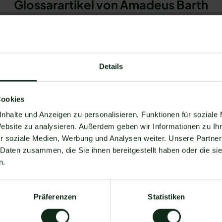
Glossarartikel von Amadeus Barth
Details
Cookies
ing
nhalte und Anzeigen zu personalisieren, Funktionen für soziale
Compan
Website zu analysieren. Außerdem geben wir Informationen zu I
r soziale Medien, Werbung und Analysen weiter. Unsere Partner
First nam
 Daten zusammen, die Sie ihnen bereitgestellt haben oder die s
u how to use messenger
n.
tomate processes and
Business 
ency with WhatsApp.
Präferenzen
Statistiken
Phone n