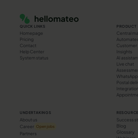
Footer
QUICK LINKS
PRODUCT
Homepage
Central ma
Pricing
Automated
Contact
Customer 
Help Center
Insights
System status
AI assistan
Live chat
Assessme
WhatsApp 
Postal del
Integratio
Appointme
UNDERTAKINGS
RESOURC
About us
Success st
Blog
Career
Open jobs
Glossary
Partners
Webinars