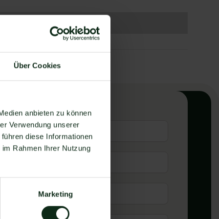
Über Cookies
 Medien anbieten zu können
y
*
hrer Verwendung unserer
 führen diese Informationen
e & last name
*
ie im Rahmen Ihrer Nutzung
email
*
Marketing
umber
*