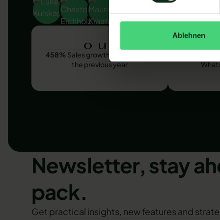
Ablehnen
458%
Sales growth compared to
88%
aver
the previous year
What
Newsletter, stay ah
pack.
Get practical insights, new features and strate