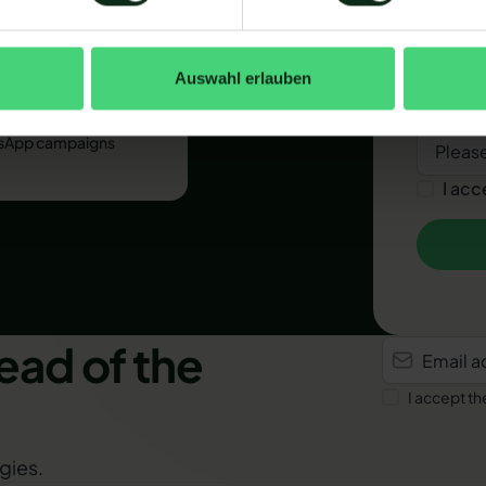
Number of
Auswahl erlauben
How did y
age opening rate on
sApp campaigns
I acc
Submit
ead of the
I accept th
gies.