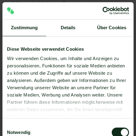
auf die zwei wichtigsten Szenarien ein:
WhatsApp Marketing Newsletter planen
Kundeninformationen gezielt vorplanen und
Zustimmung
Details
Über Cookies
automatisiert versenden
Diese Webseite verwendet Cookies
WhatsApp Marketing Newsletter planen
Wir verwenden Cookies, um Inhalte und Anzeigen zu
Unternehmen, die regelmäßig mit ihren Kunden über
personalisieren, Funktionen für soziale Medien anbieten
WhatsApp kommunizieren, setzen zunehmend auf
zu können und die Zugriffe auf unsere Website zu
WhatsApp-Newsletter
als Alternative zu klassischen
analysieren. Außerdem geben wir Informationen zu Ihrer
E-Mail-Newslettern
. Besonders im Marketing sind
Verwendung unserer Website an unsere Partner für
gezielt geplante Nachrichten entscheidend, um die
soziale Medien, Werbung und Analysen weiter. Unsere
richtige Zielgruppe zum optimalen Zeitpunkt zu
Partner führen diese Informationen möglicherweise mit
erreichen.
weiteren Daten zusammen, die Sie ihnen bereitgestellt
haben oder die sie im Rahmen Ihrer Nutzung der Dienste
gesammelt haben.
Einwilligungsauswahl
Notwendig