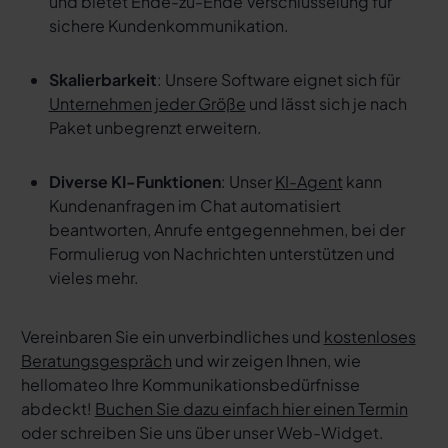
und bietet Ende-zu-Ende Verschlüsselung für
sichere Kundenkommunikation.
Skalierbarkeit
: Unsere Software eignet sich für
Unternehmen jeder Größe
und lässt sich je nach
Paket unbegrenzt erweitern.
Diverse KI-Funktionen
: Unser
KI-Agent
kann
Kundenanfragen im Chat automatisiert
beantworten, Anrufe entgegennehmen, bei der
Formulierug von Nachrichten unterstützen und
vieles mehr.
Vereinbaren Sie ein unverbindliches und
kostenloses
Beratungsgespräch
und wir zeigen Ihnen, wie
hellomateo Ihre Kommunikationsbedürfnisse
abdeckt!
Buchen Sie dazu einfach hier einen Termin
oder schreiben Sie uns über unser Web-Widget.