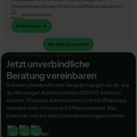
Unternehmen können Ihr Konto verifizieren lassen und
bei erfolgreicher Legitimation einen grünen Haken in
Henri Hoepfner
dem WhatsApp Business Unternehmensprofil
Artikel lesen
Artikel lesen
erhalten. Das sorgt für mehr Vertrauen bei
Kaufinteressenten Ihres Unternehmens und steigert
Ihre Umsätze! Zudem können Sie sich durch einen
Alle Beiträg ansehen
Artikel lesen
Alle Beiträg ansehen
grünen Haken in WhatsApp Business von Ihren
Wettbewerbern abheben. Doch wie funktioniert die
Unverbindliche Beratung vereinbaren
Beantragung des beliebten Symbols? In diesem
Jetzt unverbindliche
Beitrag zeigen wir es Ihnen!
Beratung vereinbaren
In einem unverbindlichen Gespräch zeigen wir dir, wie
du Messenger-Kommunikation DSGVO-konform
einsetzt, Prozesse automatisierst und mit WhatsApp
messbar mehr Umsatz und Effizienz erzielst. Klar,
praxisnah und auf dein Unternehmen zugeschnitten.