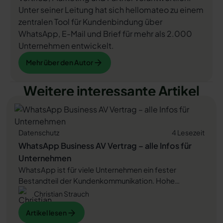
Unter seiner Leitung hat sich hellomateo zu einem
zentralen Tool für Kundenbindung über
WhatsApp, E-Mail und Brief für mehr als 2.000
Unternehmen entwickelt.
Mehr über den Autor
Mehr über den Autor
Weitere interessante Artikel
Datenschutz
4 Lesezeit
WhatsApp Business AV Vertrag – alle Infos für
Unternehmen
WhatsApp ist für viele Unternehmen ein fester
Bestandteil der Kundenkommunikation. Hohe
Öffnungsraten und schnelle Reaktionen machen den
Christian Strauch
Kanal attraktiv. Doch sobald Sie WhatsApp Business
Artikel lesen
Artikel lesen
nutzen, verarbeiten Sie personenbezogene Daten –