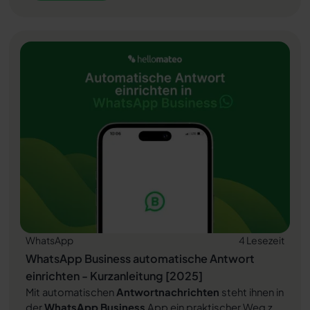
und damit gelten klare DSGVO-Vorgaben. Welche
Rolle der Auftragsverarbeitungsvertrag dabei spielt
Artikel lesen
und warum er für Unternehmen unverzichtbar ist,
erfahren Sie in diesem Artikel.
WhatsApp
4 Lesezeit
WhatsApp Business automatische Antwort
einrichten - Kurzanleitung [2025]
Mit automatischen
Antwortnachrichten
steht ihnen in
der
WhatsApp Business
App ein praktischer Weg zur