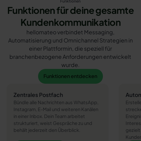
Funktionen
Funktionen für deine gesamte
Kundenkommunikation
hellomateo verbindet Messaging,
Automatisierung und Omnichannel Strategien in
einer Plattformin, die speziell für
branchenbezogene Anforderungen entwickelt
wurde.
Funktionen entdecken
Funktionen entdecken
Zentrales Postfach
Autom
Bündle alle Nachrichten aus WhatsApp,
Erstel
Instagram, E-Mail und weiteren Kanälen
strecke
in einer Inbox. Dein Team arbeitet
Ereigni
strukturiert, weist Gespräche zu und
Intere
behält jederzeit den Überblick.
geziel
Kunden