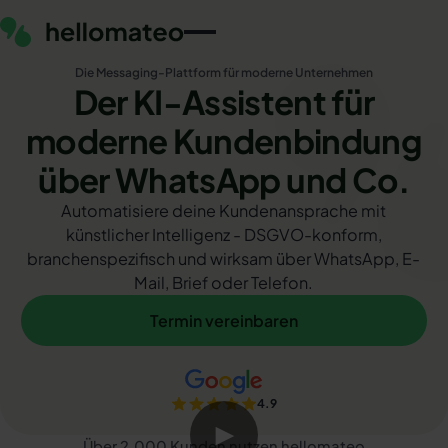
Die Messaging-Plattform für moderne Unternehmen
Der KI-Assistent für
moderne Kundenbindung
über WhatsApp und Co.
Automatisiere deine Kundenansprache mit
künstlicher Intelligenz - DSGVO-konform,
branchenspezifisch und wirksam über WhatsApp, E-
Mail, Brief oder Telefon.
Termin vereinbaren
Termin vereinbaren
4.9
▶
Über 2.000 Kunden nutzen hellomateo