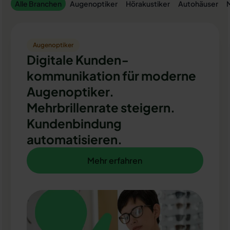
Alle Branchen
Augenoptiker
Hörakustiker
Autohäuser
M
Augenoptiker
Digitale Kunden­
kommunikation für moderne
Augenoptiker.
Mehrbrillenrate steigern.
Kundenbindung
automatisieren.
Mehr erfahren
Mehr erfahren