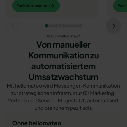
Funktion ansehen
Funkti
Funktion ansehen
Funk
Warum hellomateo?
Von manueller
Kommunikation zu
automatisiertem
Umsatzwachstum
Mit hellomateo wird Messenger-Kommunikation
zur strategischen Infrastruktur für Marketing,
Vertrieb und Service. KI-gestützt, automatisiert
und branchenspezifisch.
Ohne hellomateo