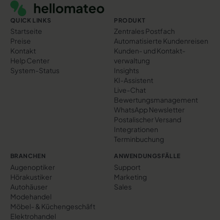
QUICK LINKS
PRODUKT
Startseite
Zentrales Postfach
Preise
Automatisierte Kundenreisen
Kontakt
Kunden- und Kontakt­
Help Center
verwaltung
System-Status
Insights
KI-Assistent
Live-Chat
Bewertungs­management
WhatsApp Newsletter
Postalischer Versand
Integrationen
Terminbuchung
BRANCHEN
ANWENDUNGSFÄLLE
Augenoptiker
Support
Hörakustiker
Marketing
Autohäuser
Sales
Modehandel
Möbel- & Küchengeschäft
Elektrohandel