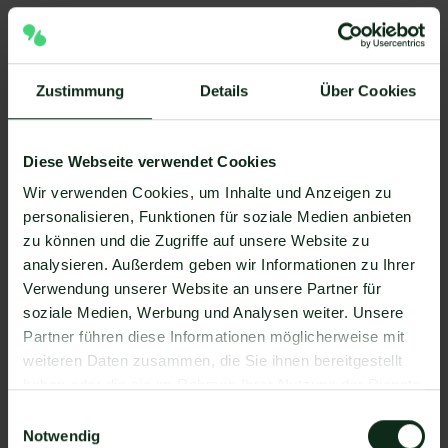
WhatsApp eignet sich ideal, um Upselling- und
Cross-Selling Strategien umzusetzen
Zustimmung
Details
Über Cookies
Mit ein wenig Kreativität ergeben sich für jeden
Betrieb etliche Möglichkeiten, WhatsApp effektiv
Diese Webseite verwendet Cookies
einzusetzen. WhatsApp ist also nicht nur der weltweit
beliebteste Messenger, sondern auch eine
Wir verwenden Cookies, um Inhalte und Anzeigen zu
hervorragende Plattform für Unternehmen, die
personalisieren, Funktionen für soziale Medien anbieten
Upselling- und Cross-Selling implementieren
zu können und die Zugriffe auf unsere Website zu
möchten. Zusammengefasst bietet WhatsApp viele
analysieren. Außerdem geben wir Informationen zu Ihrer
Vorteile und eignet sich aus folgenden Gründen
Verwendung unserer Website an unsere Partner für
besser als jede andere Plattform:
soziale Medien, Werbung und Analysen weiter. Unsere
Partner führen diese Informationen möglicherweise mit
Persönliche Nutzeratmosphäre: WhatsApp
weiteren Daten zusammen, die Sie ihnen bereitgestellt
ermöglicht es, personalisierte Kommunikation mit
haben oder die sie im Rahmen Ihrer Nutzung der Dienste
Kunden zu führen, was die Wahrscheinlichkeit
gesammelt haben.
Einwilligungsauswahl
erhöht, dass Kunden auf Ihre Angebote reagieren
Notwendig