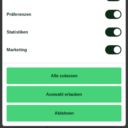
Sofortige Reaktionen: Mit WhatsApp können
Unternehmen sofort auf Kundenanfragen
reagieren, was dazu beiträgt, dass der Kunde eine
Präferenzen
bessere Kauferfahrung hat
Nutzerfreundlichkeit: WhatsApp ist eine einfache
Statistiken
und benutzerfreundliche App, die es
Unternehmen ermöglicht, Upselling- und Cross-
Marketing
Selling einfach und effektiv zu implementieren
Kosteneffektiv: WhatsApp ist eine
kosteneffektive Plattform, die es dem Vertrieb
ermöglicht, Marketingbudgets zu optimieren
Alle zulassen
Um erfolgreich Upselling und Cross-Selling über
WhatsApp zu betreiben, sollten Unternehmen die
Auswahl erlauben
folgenden Tipps berücksichtigen:
Personalisieren Sie die Kommunikation
Ablehnen
Reagieren Sie sofort auf Kundenanfragen
Machen Sie Angebote attraktiv