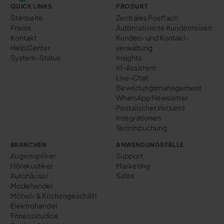
QUICK LINKS
PRODUKT
Startseite
Zentrales Postfach
Preise
Automatisierte Kundenreisen
Kontakt
Kunden- und Kontakt­
Help Center
verwaltung
System-Status
Insights
KI-Assistent
Live-Chat
Bewertungs­management
WhatsApp Newsletter
Postalischer Versand
Integrationen
Terminbuchung
BRANCHEN
ANWENDUNGSFÄLLE
Augenoptiker
Support
Hörakustiker
Marketing
Autohäuser
Sales
Modehandel
Möbel- & Küchengeschäft
Elektrohandel
Fitnessstudios