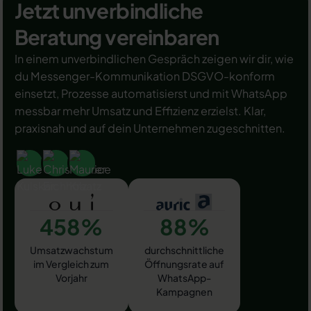
Beantragung des beliebten Symbols? In diesem
Jetzt unverbindliche
Beitrag zeigen wir es Ihnen!
Beratung vereinbaren
In einem unverbindlichen Gespräch zeigen wir dir, wie
du Messenger-Kommunikation DSGVO-konform
einsetzt, Prozesse automatisierst und mit WhatsApp
messbar mehr Umsatz und Effizienz erzielst. Klar,
praxisnah und auf dein Unternehmen zugeschnitten.
458%
88%
Umsatzwachstum
durchschnittliche
im Vergleich zum
Öffnungsrate auf
Vorjahr
WhatsApp-
Kampagnen