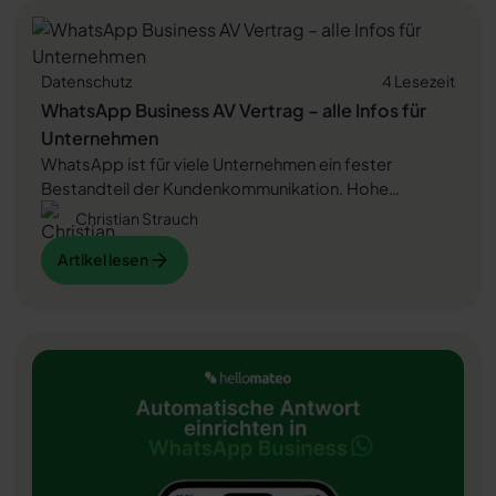
Datenschutz
4 Lesezeit
WhatsApp Business AV Vertrag – alle Infos für
Unternehmen
WhatsApp ist für viele Unternehmen ein fester
Bestandteil der Kundenkommunikation. Hohe
Öffnungsraten und schnelle Reaktionen machen den
Christian Strauch
Kanal attraktiv. Doch sobald Sie WhatsApp Business
Artikel lesen
Artikel lesen
nutzen, verarbeiten Sie personenbezogene Daten –
und damit gelten klare DSGVO-Vorgaben. Welche
Rolle der Auftragsverarbeitungsvertrag dabei spielt
Artikel lesen
und warum er für Unternehmen unverzichtbar ist,
erfahren Sie in diesem Artikel.