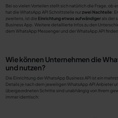
Bei so vielen Vorteilen stellt sich natürlich die Frage, ob 
hat die WhatsApp API Schnittstelle nur
zwei Nachteile
: E
zweitens, ist die
Einrichtung etwas aufwändiger
als der
Business App. Weitere detaillierte Infos zu den Untersc
dem WhatsApp Messenger und der WhatsApp API finden S
Wie können Unternehmen die What
und nutzen?
Die Einrichtung der WhatsApp Business API ist ein mehrstu
Details je nach dem jeweiligen WhatsApp API Anbieter u
übergeordneten Schritte sind unabhängig von Ihrem ge
immer identisch: