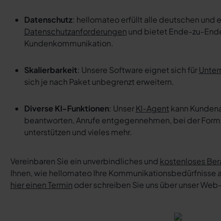
Datenschutz
: hellomateo erfüllt alle deutschen und
Datenschutzanforderungen
und bietet Ende-zu-Ende 
Kundenkommunikation.
Skalierbarkeit
: Unsere Software eignet sich für
Unter
sich je nach Paket unbegrenzt erweitern.
Diverse KI-Funktionen
: Unser
KI-Agent
kann Kundena
beantworten, Anrufe entgegennehmen, bei der Formu
unterstützen und vieles mehr.
Vereinbaren Sie ein unverbindliches und
kostenloses Be
Ihnen, wie hellomateo Ihre Kommunikationsbedürfnisse
hier einen Termin
oder schreiben Sie uns über unser Web