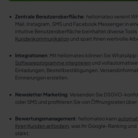
Zentrale Benutzeroberfläche
: hellomateo vereint W
Mail, Instagram, SMS und Facebook Messenger in ein
intuitive Benutzeroberfläche beinhaltet diverse Tools
Kundenkommunikation
und spart Ihnen wertvolle Arbe
Integrationen
: Mit hellomateo können Sie WhatsApp 
Softwareprogramme integrieren
und vollautomatisie
Einladungen, Bestellbestätigungen, Versandinforma
Erinnerungen erstellen.
Newsletter Marketing
: Versenden Sie DSGVO-konf
oder SMS und profitieren Sie von Öffnungsraten über
Bewertungsmanagement
: hellomateo kann
automat
Ihren Kunden anfordern
, was Ihr Google-Ranking und 
stärkt.