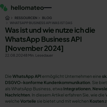
RESSOURCEN
BLOG
WHATSAPP BUSINESS API WAS IST DAS
Was ist und wie nutze ich die
WhatsApp Business API
[November 2024]
22.08.2024
8 Min. Lesedauer
Die
WhatsApp API
ermöglicht Unternehmen eine
sk
DSGVO-konforme Kundenkommunikation
. Sie bi
als WhatsApp Business, etwa
Integrationen
,
Newsle
Nachrichten
. In diesem Artikel erfahren Sie, wie di
welche
Vorteile
sie bietet und mit welchen
Kosten
z