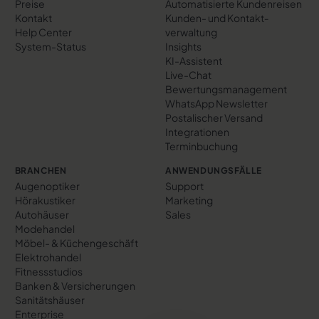
Preise
Automatisierte Kundenreisen
Kontakt
Kunden- und Kontakt­
Help Center
verwaltung
System-Status
Insights
KI-Assistent
Live-Chat
Bewertungs­management
WhatsApp Newsletter
Postalischer Versand
Integrationen
Terminbuchung
BRANCHEN
ANWENDUNGSFÄLLE
Augenoptiker
Support
Hörakustiker
Marketing
Autohäuser
Sales
Modehandel
Möbel- & Küchengeschäft
Elektrohandel
Fitnessstudios
Banken & Versicherungen
Sanitätshäuser
Enterprise