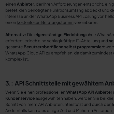
einen
Anbieter
, der Ihren Anforderungen entspricht, ein 
bietet, den benötigten Funktionsumfang abdeckt und de
Interesse an der
WhatsApp Business API Lösung von hel
einen
kostenlosen Beratungstermin
vereinbaren.
Alternativ:
Die
eigenständige Einrichtung
ohne WhatsApp 
erfordert jedoch eine schlagkräftige IT-Abteilung und
se
gesamte
Benutzeroberfläche selbst programmiert
werd
WhatsApp Cloud API
zu empfehlen, da damit zumindest d
komplex ist.
3.: API Schnittstelle mit gewähltem Anb
Wenn Sie einen professionellen
WhatsApp API Anbieter
Kundenservice
ausgewählten haben, werden Sie bei die
Schritt von Ihrem API Anbieter unterstützt und durch den
Andernfalls kann dies einige Zeit und Mühen in Anspruch