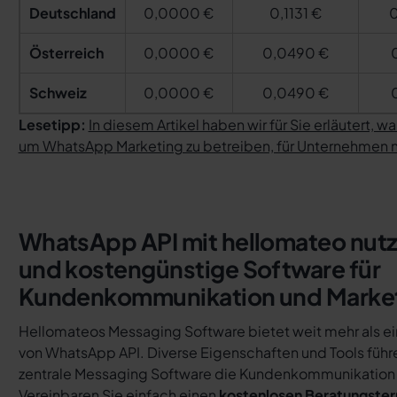
Deutschland
0,0000 €
0,1131 €
0
Österreich
0,0000 €
0,0490 €
Schweiz
0,0000 €
0,0490 €
Lesetipp:
In diesem Artikel haben wir für Sie erläutert, 
um WhatsApp Marketing zu betreiben, für Unternehmen n
WhatsApp API mit hellomateo nutz
und kostengünstige Software für
Kundenkommunikation und Marke
Hellomateos Messaging Software bietet weit mehr als ei
von WhatsApp API. Diverse Eigenschaften und Tools führ
zentrale Messaging Software die Kundenkommunikation de
Vereinbaren Sie einfach einen
kostenlosen Beratungste