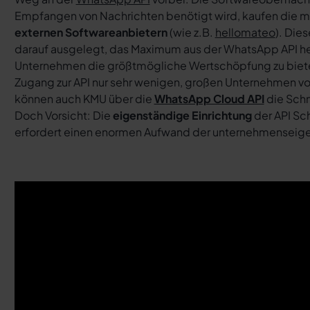
Empfangen von Nachrichten benötigt wird, kaufen die 
externen Softwareanbietern
(wie z.B.
hellomateo
). Die
darauf ausgelegt, das Maximum aus der WhatsApp API h
Unternehmen die größtmögliche Wertschöpfung zu bieten
Zugang zur API nur sehr wenigen, großen Unternehmen vo
können auch KMU über die
WhatsApp Cloud API
die Schn
Doch Vorsicht: Die
eigenständige Einrichtung
der API Sch
erfordert einen enormen Aufwand der unternehmenseige