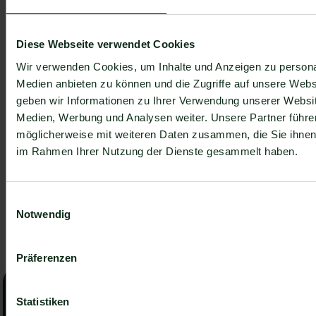
Kurzanleitung
sind automatische Antworten
blitzschnell eingerichtet!
Diese Webseite verwendet Cookies
Wir verwenden Cookies, um Inhalte und Anzeigen zu personal
Medien anbieten zu können und die Zugriffe auf unsere Web
WhatsApp
3 Lesezeit
geben wir Informationen zu Ihrer Verwendung unserer Websit
Grüner Haken in WhatsApp – So bekommen
Medien, Werbung und Analysen weiter. Unsere Partner führe
Unternehmen die Verifizierung [Oktober 2025]
möglicherweise mit weiteren Daten zusammen, die Sie ihnen b
WhatsApp hat eine neue Funktion eingeführt:
im Rahmen Ihrer Nutzung der Dienste gesammelt haben.
Unternehmen können Ihr Konto verifizieren lassen und
bei erfolgreicher Legitimation einen grünen Haken in
Henri Hoepfner
dem WhatsApp Business Unternehmensprofil
Artikel lesen
Einwilligungsauswahl
Artikel lesen
erhalten. Das sorgt für mehr Vertrauen bei
Notwendig
Kaufinteressenten Ihres Unternehmens und steigert
Ihre Umsätze! Zudem können Sie sich durch einen
Alle Beiträg ansehen
Artikel lesen
Alle Beiträg ansehen
grünen Haken in WhatsApp Business von Ihren
Präferenzen
Wettbewerbern abheben. Doch wie funktioniert die
Unverbindliche Beratung vereinbaren
Beantragung des beliebten Symbols? In diesem
Jetzt unverbindliche
Beitrag zeigen wir es Ihnen!
Statistiken