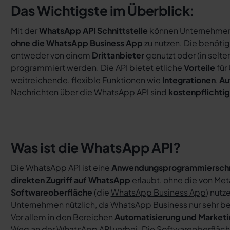
Das Wichtigste im Überblick:
Mit der
WhatsApp API Schnittstelle
können Unternehmen 
ohne die WhatsApp Business App
zu nutzen. Die benöti
entweder von einem
Drittanbieter
genutzt oder (in selte
programmiert werden. Die API bietet etliche
Vorteile
für
weitreichende, flexible Funktionen wie
Integrationen
,
Au
Nachrichten über die WhatsApp API sind
kostenpflichtig
Was ist die WhatsApp API?
Die WhatsApp API ist eine
Anwendungsprogrammierschni
direkten Zugriff auf WhatsApp
erlaubt, ohne die von Met
Softwareoberfläche
(die
WhatsApp Business App
) nutz
Unternehmen nützlich, da WhatsApp Business nur sehr be
Vor allem in den Bereichen
Automatisierung und Marketi
Weg an der
WhatsApp API
vorbei. Die Softwareoberfläc