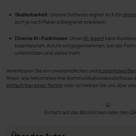
Skalierbarkeit
: Unsere Software eignet sich für
Unter
sich je nach Paket unbegrenzt erweitern.
Diverse KI-Funktionen
: Unser
KI-Agent
kann Kundena
beantworten, Anrufe entgegennehmen, bei der Formu
unterstützen und vieles mehr.
Vereinbaren Sie ein unverbindliches und
kostenloses Be
Ihnen, wie hellomateo Ihre Kommunikationsbedürfnisse
einfach hier einen Termin
oder schreiben Sie uns über u
Einfach auf das Bild klicken oder den
Über den Autor