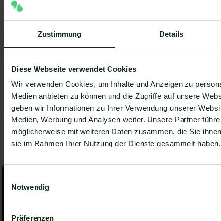
Zustimmung
Details
WhatsApp
3 Lesezeit
Grüner Haken in WhatsApp – So bekommen
Unternehmen die Verifizierung [Oktober 2025]
Diese Webseite verwendet Cookies
WhatsApp hat eine neue Funktion eingeführt:
Wir verwenden Cookies, um Inhalte und Anzeigen zu personal
Unternehmen können Ihr Konto verifizieren lassen und
bei erfolgreicher Legitimation einen grünen Haken in
Medien anbieten zu können und die Zugriffe auf unsere Web
Henri Hoepfner
dem WhatsApp Business Unternehmensprofil
geben wir Informationen zu Ihrer Verwendung unserer Websit
Artikel lesen
Artikel lesen
erhalten. Das sorgt für mehr Vertrauen bei
Medien, Werbung und Analysen weiter. Unsere Partner führe
Kaufinteressenten Ihres Unternehmens und steigert
möglicherweise mit weiteren Daten zusammen, die Sie ihnen b
Ihre Umsätze! Zudem können Sie sich durch einen
Alle Beiträg ansehen
sie im Rahmen Ihrer Nutzung der Dienste gesammelt haben.
Artikel lesen
Alle Beiträg ansehen
grünen Haken in WhatsApp Business von Ihren
Wettbewerbern abheben. Doch wie funktioniert die
Unverbindliche Beratung vereinbaren
Beantragung des beliebten Symbols? In diesem
Jetzt unverbindliche
Einwilligungsauswahl
Beitrag zeigen wir es Ihnen!
Notwendig
Beratung vereinbaren
In einem unverbindlichen Gespräch zeigen wir dir, wie
Präferenzen