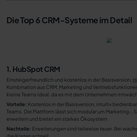
Die Top 6 CRM-Systeme im Detail
1. HubSpot CRM
Einsteigerfreundlich und kostenlos in der Basisversion:
H
Kombination aus CRM, Marketing und Vertriebsfunktionen
kleine Teams ideal, da es mit dem Unternehmen mitwäch
Vorteile:
Kostenlos in der Basisversion, intuitiv bedienbar,
Teams. Die Plattform lässt sich modular um Marketing-, 
erweitern und bietet ein starkes Ökosystem.
Nachteile:
Erweiterungen sind teilweise teuer. Bei wac
die Kosten schnell.