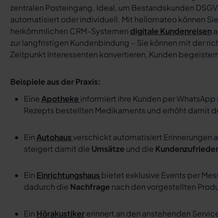
zentralen Posteingang. Ideal, um Bestandskunden DSGV
automatisiert oder individuell. Mit hellomateo können Si
herkömmlichen CRM-Systemen
digitale Kundenreisen
a
zur langfristigen Kundenbindung – Sie können mit der ri
Zeitpunkt Interessenten konvertieren, Kunden begeister
Beispiele aus der Praxis:
Eine
Apotheke
informiert ihre Kunden per WhatsApp ü
Rezepts bestellten Medikaments und erhöht damit 
Ein
Autohaus
verschickt automatisiert Erinnerungen
steigert damit die
Umsätze
und die
Kundenzufrieden
Ein
Einrichtungshaus
bietet exklusive Events per Me
dadurch die
Nachfrage
nach den vorgestellten Prod
Ein
Hörakustiker
erinnert an den anstehenden Service