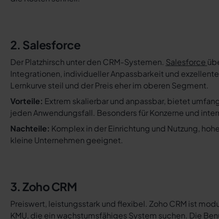
2. Salesforce
Der Platzhirsch unter den CRM-Systemen.
Salesforce
übe
Integrationen, individueller Anpassbarkeit und exzellente
Lernkurve steil und der Preis eher im oberen Segment.
Vorteile:
Extrem skalierbar und anpassbar, bietet umfang
jeden Anwendungsfall. Besonders für Konzerne und inter
Nachteile:
Komplex in der Einrichtung und Nutzung, hohe
kleine Unternehmen geeignet.
3. Zoho CRM
Preiswert, leistungsstark und flexibel. Zoho CRM ist modu
KMU, die ein wachstumsfähiges System suchen. Die Benu