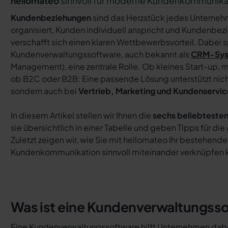
hellomateo
sinnvoll für moderne Kundenkommunikat
Kundenbeziehungen
sind das Herzstück jedes Unterne
organisiert, Kunden individuell anspricht und Kundenbezi
verschafft sich einen klaren Wettbewerbsvorteil. Dabei s
Kundenverwaltungssoftware, auch bekannt als
CRM-Sy
Management), eine zentrale Rolle. Ob kleines Start-up,
ob B2C oder B2B: Eine passende Lösung unterstützt nich
sondern auch bei
Vertrieb, Marketing und Kundenservic
In diesem Artikel stellen wir Ihnen die
sechs beliebtest
sie übersichtlich in einer Tabelle und geben Tipps für die
Zuletzt zeigen wir, wie Sie mit hellomateo Ihr bestehen
Kundenkommunikation sinnvoll miteinander verknüpfen 
Was ist eine Kundenverwaltungss
Eine Kundenverwaltungssoftware hilft Unternehmen dab