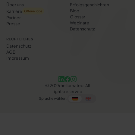
Über uns
Erfolgs­geschichten
Blog
Karriere
Offene Jobs
Glossar
Partner
Webinare
Presse
Datenschutz
RECHTLICHES
Datenschutz
AGB
Impressum
©
2026
hellomateo. All
rights reserved
Sprache wählen: