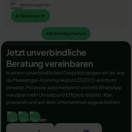
bei erfolgreicher Legitimation einen grünen Haken in
Henri Hoepfner
dem WhatsApp Business Unternehmensprofil
Artikel lesen
Artikel lesen
erhalten. Das sorgt für mehr Vertrauen bei
Kaufinteressenten Ihres Unternehmens und steigert
Ihre Umsätze! Zudem können Sie sich durch einen
Alle Beiträg ansehen
Artikel lesen
Alle Beiträg ansehen
grünen Haken in WhatsApp Business von Ihren
Wettbewerbern abheben. Doch wie funktioniert die
Unverbindliche Beratung vereinbaren
Beantragung des beliebten Symbols? In diesem
Jetzt unverbindliche
Beitrag zeigen wir es Ihnen!
Beratung vereinbaren
In einem unverbindlichen Gespräch zeigen wir dir, wie
du Messenger-Kommunikation DSGVO-konform
einsetzt, Prozesse automatisierst und mit WhatsApp
messbar mehr Umsatz und Effizienz erzielst. Klar,
praxisnah und auf dein Unternehmen zugeschnitten.