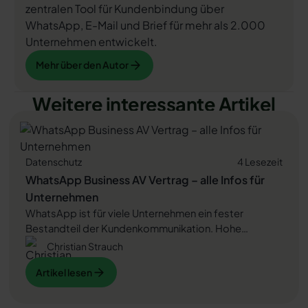
zentralen Tool für Kundenbindung über
WhatsApp, E-Mail und Brief für mehr als 2.000
Unternehmen entwickelt.
Mehr über den Autor
Mehr über den Autor
Weitere interessante Artikel
Datenschutz
4 Lesezeit
WhatsApp Business AV Vertrag – alle Infos für
Unternehmen
WhatsApp ist für viele Unternehmen ein fester
Bestandteil der Kundenkommunikation. Hohe
Öffnungsraten und schnelle Reaktionen machen den
Christian Strauch
Kanal attraktiv. Doch sobald Sie WhatsApp Business
Artikel lesen
Artikel lesen
nutzen, verarbeiten Sie personenbezogene Daten –
und damit gelten klare DSGVO-Vorgaben. Welche
Rolle der Auftragsverarbeitungsvertrag dabei spielt