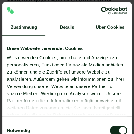
Anfragen mit hellomateo
automatisiert bearbeiten
Zustimmung
Details
Über Cookies
Diverse Unternehmen haben bereits festgestellt, dass
das Hinzufügen von WhatsApp als
Kommunikationskanal mit ihren Kunden dabei
Diese Webseite verwendet Cookies
geholfen hat, das Kundenerlebnis deutlich zu
verbessern und das Engagement, die
Wir verwenden Cookies, um Inhalte und Anzeigen zu
Kundenbindung, die Konversionsraten, den
personalisieren, Funktionen für soziale Medien anbieten
Customer-Lifetime-Value und den Umsatz drastisch
zu können und die Zugriffe auf unsere Website zu
zu steigern. Wir zeigen Ihnen nun, wie Sie vorgehen
analysieren. Außerdem geben wir Informationen zu Ihrer
können, um WhatsApp Ads zu erstellen und
Verwendung unserer Website an unsere Partner für
eingehende Anfragen mit hellomateo professionell zu
soziale Medien, Werbung und Analysen weiter. Unsere
bearbeiten.
Partner führen diese Informationen möglicherweise mit
weiteren Daten zusammen, die Sie ihnen bereitgestellt
haben oder die sie im Rahmen Ihrer Nutzung der Dienste
1. Definieren Sie Ihre Ziele
gesammelt haben.
Einwilligungsauswahl
Notwendig
Genau wie bei normalen Social-Media-Anzeigen