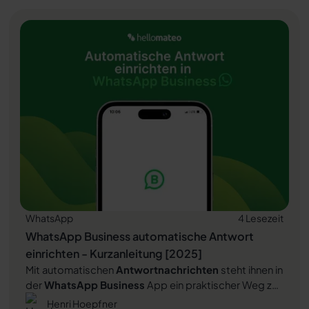
Artikel lesen
und warum er für Unternehmen unverzichtbar ist,
erfahren Sie in diesem Artikel.
WhatsApp
4 Lesezeit
WhatsApp Business automatische Antwort
einrichten - Kurzanleitung [2025]
Mit automatischen
Antwortnachrichten
steht ihnen in
der
WhatsApp Business
App ein praktischer Weg zur
Verfügung, um ihre Kunden im digitalen Chat-Kanal
Henri Hoepfner