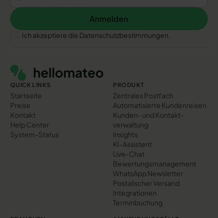
Anmelden
Anmelden
Ich akzeptiere die Datenschutzbestimmungen.
Footer
QUICK LINKS
PRODUKT
Startseite
Zentrales Postfach
Preise
Automatisierte Kundenreisen
Kontakt
Kunden- und Kontakt­
Help Center
verwaltung
System-Status
Insights
KI-Assistent
Live-Chat
Bewertungs­management
WhatsApp Newsletter
Postalischer Versand
Integrationen
Terminbuchung