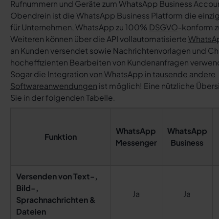
Rufnummern und Geräte zum WhatsApp Business Accoun
Obendrein ist die WhatsApp Business Platform die einzi
für Unternehmen, WhatsApp zu 100%
DSGVO
-konform z
Weiteren können über die API vollautomatisierte
WhatsAp
an Kunden versendet sowie Nachrichtenvorlagen und C
hocheffizienten Bearbeiten von Kundenanfragen verwen
Sogar die
Integration von WhatsApp in tausende andere
Softwareanwendungen
ist möglich! Eine nützliche Übers
Sie in der folgenden Tabelle.
WhatsApp
WhatsApp
Funktion
Messenger
Business
Versenden von Text-,
Bild-,
Ja
Ja
Sprachnachrichten &
Dateien