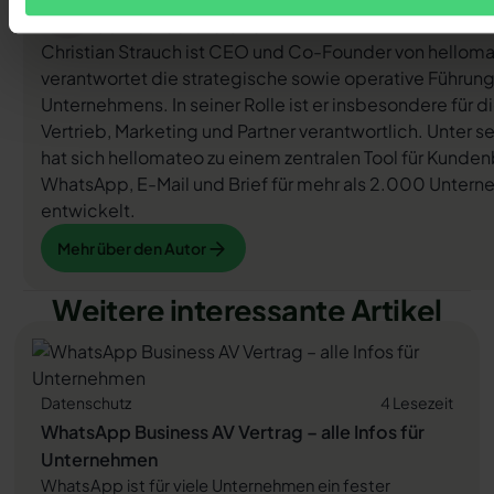
Christian Strauch
Co-Founder und CEO
Christian Strauch ist CEO und Co-Founder von hellom
verantwortet die strategische sowie operative Führun
Unternehmens. In seiner Rolle ist er insbesondere für d
Vertrieb, Marketing und Partner verantwortlich. Unter s
hat sich hellomateo zu einem zentralen Tool für Kunde
WhatsApp, E-Mail und Brief für mehr als 2.000 Unter
entwickelt.
Mehr über den Autor
Mehr über den Autor
Weitere interessante Artikel
Datenschutz
4 Lesezeit
WhatsApp Business AV Vertrag – alle Infos für
Unternehmen
WhatsApp ist für viele Unternehmen ein fester