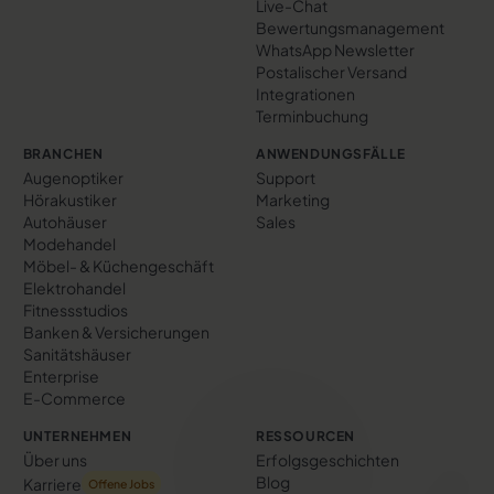
Live-Chat
Bewertungs­management
WhatsApp Newsletter
Postalischer Versand
Integrationen
Terminbuchung
BRANCHEN
ANWENDUNGSFÄLLE
Augenoptiker
Support
Hörakustiker
Marketing
Autohäuser
Sales
Modehandel
Möbel- & Küchengeschäft
Elektrohandel
Fitnessstudios
Banken & Versicherungen
Sanitätshäuser
Enterprise
E-Commerce
UNTERNEHMEN
RESSOURCEN
Über uns
Erfolgs­geschichten
Blog
Karriere
Offene Jobs