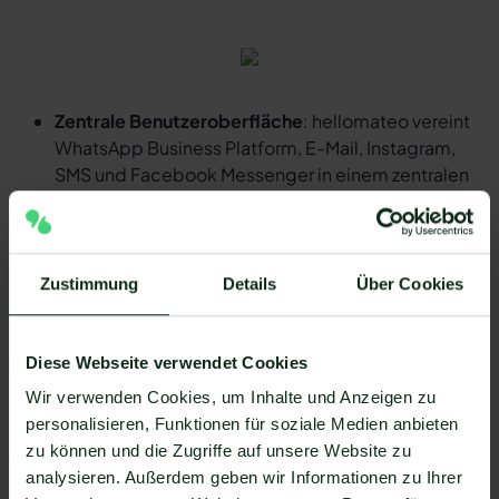
Zentrale Benutzeroberfläche
: hellomateo vereint
WhatsApp Business Platform, E-Mail, Instagram,
SMS und Facebook Messenger in einem zentralen
Posteingang. Die intuitive Benutzeroberfläche
beinhaltet diverse Tools für
effiziente
Kundenkommunikation
und spart Ihnen wertvolle
Arbeitszeit.
Zustimmung
Details
Über Cookies
Integrationen
: Mit hellomateo können Sie
Diese Webseite verwendet Cookies
WhatsApp in
über 6.000 Softwareprogramme
integrieren
und vollautomatisierte
Kundenreisen
Wir verwenden Cookies, um Inhalte und Anzeigen zu
mit Einladungen, Bestellbestätigungen,
personalisieren, Funktionen für soziale Medien anbieten
Versandinformationen, Rechnungen und
zu können und die Zugriffe auf unsere Website zu
Erinnerungen erstellen.
analysieren. Außerdem geben wir Informationen zu Ihrer