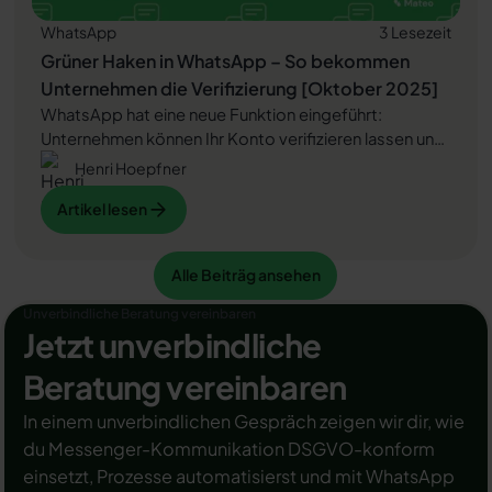
WhatsApp
3 Lesezeit
Grüner Haken in WhatsApp – So bekommen
Unternehmen die Verifizierung [Oktober 2025]
WhatsApp hat eine neue Funktion eingeführt:
Unternehmen können Ihr Konto verifizieren lassen und
bei erfolgreicher Legitimation einen grünen Haken in
Henri Hoepfner
dem WhatsApp Business Unternehmensprofil
Artikel lesen
Artikel lesen
erhalten. Das sorgt für mehr Vertrauen bei
Kaufinteressenten Ihres Unternehmens und steigert
Ihre Umsätze! Zudem können Sie sich durch einen
Alle Beiträg ansehen
Artikel lesen
Alle Beiträg ansehen
grünen Haken in WhatsApp Business von Ihren
Wettbewerbern abheben. Doch wie funktioniert die
Unverbindliche Beratung vereinbaren
Beantragung des beliebten Symbols? In diesem
Jetzt unverbindliche
Beitrag zeigen wir es Ihnen!
Beratung vereinbaren
In einem unverbindlichen Gespräch zeigen wir dir, wie
du Messenger-Kommunikation DSGVO-konform
einsetzt, Prozesse automatisierst und mit WhatsApp