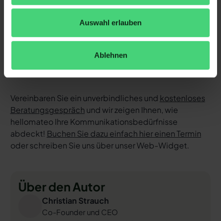
Diverse KI-Funktionen
: Unser
KI-Agent
kann
Auswahl erlauben
Kundenanfragen im Chat automatisiert
beantworten, Anrufe entgegennehmen, bei der
Ablehnen
Formulierung von Nachrichten unterstützen und
vieles mehr.
Vereinbaren Sie ein unverbindliches und
kostenloses
Beratungsgespräch
und wir zeigen Ihnen, wie
hellomateo Ihre Kommunikationsbedürfnisse
abdeckt!
Buchen Sie dazu einfach hier einen Termin
oder schreiben Sie uns über unser Web-Widget.
Über den Autor
Christian Strauch
Co-Founder und CEO