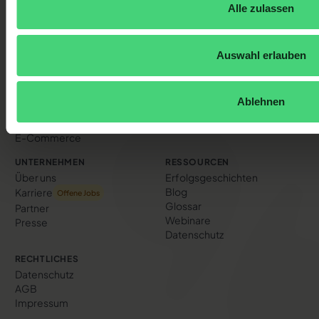
Alle zulassen
Hörakustiker
Marketing
Autohäuser
Sales
Modehandel
Möbel- & Küchengeschäft
Auswahl erlauben
Elektrohandel
Fitnessstudios
Banken & Versicherungen
Ablehnen
Sanitätshäuser
Enterprise
E-Commerce
UNTERNEHMEN
RESSOURCEN
Über uns
Erfolgs­geschichten
Blog
Karriere
Offene Jobs
Glossar
Partner
Webinare
Presse
Datenschutz
RECHTLICHES
Datenschutz
AGB
Impressum