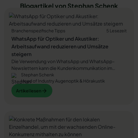
Blogartikel von Stephan Schenk
Branchenspezifische Tipps
5 Lesezeit
WhatsApp für Optiker und Akustiker:
Arbeitsaufwand reduzieren und Umsätze
steigern
Die Verwendung von WhatsApp und WhatsApp-
Newslettern kann die Kundenkommunikation im
Stephan Schenk
Einzelhandel, insbesondere bei Optikern und
Head of Industry Augenoptik & Hörakustik
Akustikern, verbessern. Dies führt nicht nur zu weniger
Arbeitsaufwand bei der Bearbeitung von
Artikel lesen
Artikel lesen
Kundenanfragen und zu einer höheren
Kundenzufriedenheit, sondern auch zu gesteigerten
Artikel lesen
Umsätzen durch
WhatsApp Newsletter Marketing
. In
diesem Beitrag erfahren Sie, wie genau das
funktionieren kann.