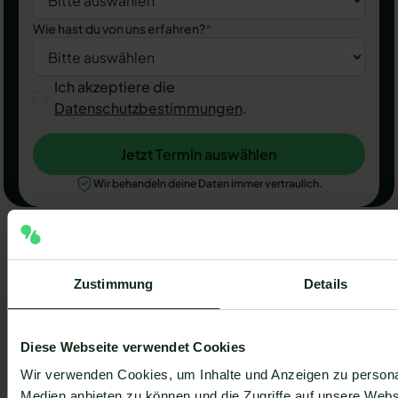
Wie hast du von uns erfahren?
*
Ich akzeptiere die
Datenschutzbestimmungen
.
Jetzt Termin auswählen
Jetzt Termin auswählen
Wir behandeln deine Daten immer vertraulich.
Newsletter, bleib vorne
dabei.
Zustimmung
Details
Erhalte praxisnahe Insights, neue Features und
Strategien.
Diese Webseite verwendet Cookies
Wir verwenden Cookies, um Inhalte und Anzeigen zu personal
Medien anbieten zu können und die Zugriffe auf unsere Web