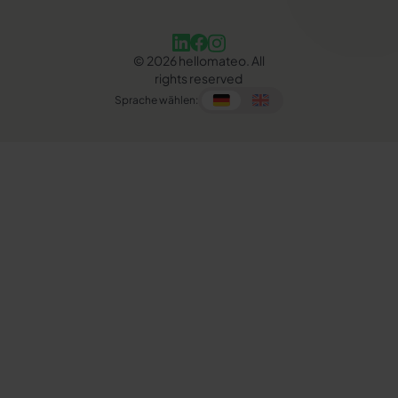
©
2026
hellomateo. All
rights reserved
Sprache wählen: