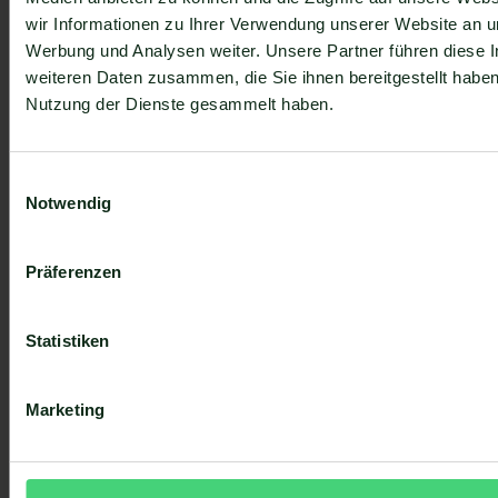
Anmelden
Anmelden
wir Informationen zu Ihrer Verwendung unserer Website an un
Ich akzeptiere die Datenschutzbestimmungen.
Werbung und Analysen weiter. Unsere Partner führen diese 
weiteren Daten zusammen, die Sie ihnen bereitgestellt habe
Footer
Nutzung der Dienste gesammelt haben.
QUICK LINKS
PRODUKT
Einwilligungsauswahl
Startseite
Zentrales Postfach
Notwendig
Preise
Automatisierte Kundenreisen
Kontakt
Kunden- und Kontakt­
Help Center
verwaltung
System-Status
Insights
Präferenzen
KI-Assistent
Live-Chat
Bewertungs­management
Statistiken
WhatsApp Newsletter
Postalischer Versand
Integrationen
Marketing
Terminbuchung
BRANCHEN
ANWENDUNGSFÄLLE
Augenoptiker
Support