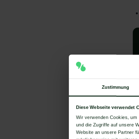
Zustimmung
A
I
Diese Webseite verwendet 
V
Wir verwenden Cookies, um I
und die Zugriffe auf unsere 
Um
Website an unsere Partner fü