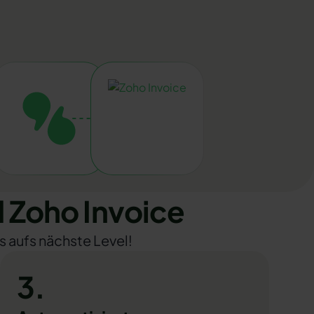
 Zoho Invoice
s aufs nächste Level!
3.