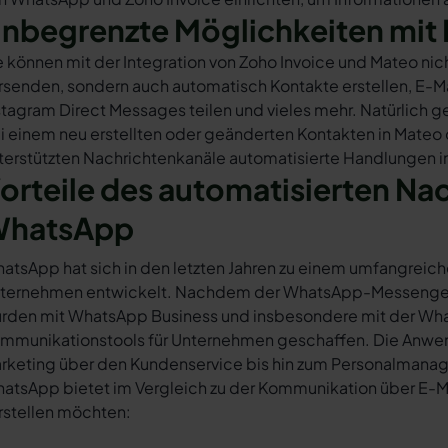
nbegrenzte Möglichkeiten mit 
e können mit der Integration von Zoho Invoice und Mateo ni
rsenden, sondern auch automatisch Kontakte erstellen, E-
stagram Direct Messages teilen und vieles mehr. Natürlich ge
i einem neu erstellten oder geänderten Kontakten in Mateo
terstützten Nachrichtenkanäle automatisierte Handlungen in
orteile des automatisierten Na
hatsApp
atsApp hat sich in den letzten Jahren zu einem umfangreich
ternehmen entwickelt. Nachdem der WhatsApp-Messenger a
rden mit WhatsApp Business und insbesondere mit der Wha
mmunikationstools für Unternehmen geschaffen. Die Anwendu
rketing über den Kundenservice bis hin zum Personalmana
atsApp bietet im Vergleich zu der Kommunikation über E-Mail
rstellen möchten: