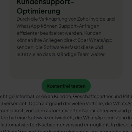
Kundensupport-
Optimierung
Durch die Verknüpfung von Zoho Invoice und
WhatsApp können Support-Anfragen
effizienter bearbeitet werden. Kunden
können ihre Anliegen direkt über WhatsApp
senden, die Software erfasst diese und
leitet sie an das zuständige Team weiter.
Kostenfrei testen
Kostenfrei testen
chtige Informationen an Kunden, Geschäftspartner und Mita
il versendet. Doch aufgrund der vielen Vorteile, die What
rmen damit, von dem automatisierten Nachrichtenversand 
teo hat eine Software entwickelt, die WhatsApp mit Zoho In
llautomatisierten Nachrichtenversand ermöglicht. In dieser A
n WhatsApp und Zoho Invoice einrichten, um Informationen al