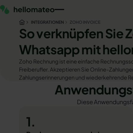
INTEGRATIONEN
ZOHO INVOICE
So verknüpfen Sie 
Whatsapp mit hell
Zoho Rechnung ist eine einfache Rechnungsso
Freiberufler. Akzeptieren Sie Online-Zahlunge
Zahlungserinnerungen und wiederkehrende R
Anwendungsfä
Diese Anwendungsfäll
1.