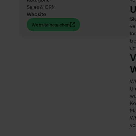
U
Sales & CRM
Website
Si
Website besuchen
Website besuchen
ve
In
be
un
V
W
Wh
Un
wu
Ko
Ma
Wh
vo