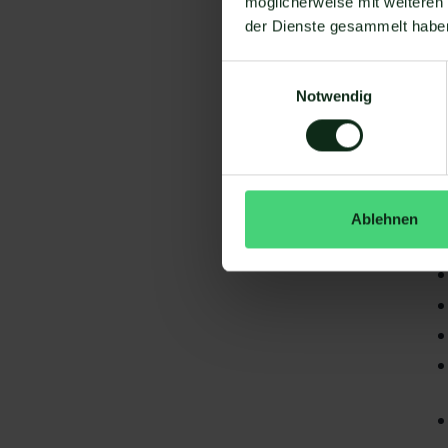
möglicherweise mit weiteren
der Dienste gesammelt habe
Einwilligungsauswahl
Notwendig
Da
gi
Zo
Ablehnen
S