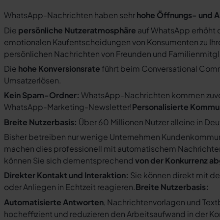
WhatsApp-Nachrichten haben sehr
hohe Öffnungs- und A
Die
persönliche Nutzeratmosphäre
auf WhatsApp erhöht d
emotionalen Kaufentscheidungen von Konsumenten zu Ihre
persönlichen Nachrichten von Freunden und Familienmit
Die
hohe Konversionsrate
führt beim Conversational Com
Umsatzerlösen.
Kein Spam-Ordner:
WhatsApp-Nachrichten kommen zuverlä
WhatsApp-Marketing-Newsletter!
Personalisierte Kommu
Breite Nutzerbasis:
Über 60 Millionen Nutzer alleine in De
Bisher betreiben nur wenige Unternehmen Kundenkommuni
machen dies professionell mit automatischem Nachricht
können Sie sich dementsprechend
von der Konkurrenz a
Direkter Kontakt und Interaktion:
Sie können direkt mit d
oder Anliegen in Echtzeit reagieren.
Breite Nutzerbasis:
Automatisierte Antworten
, Nachrichtenvorlagen und Tex
hocheffizient und reduzieren den Arbeitsaufwand in der K