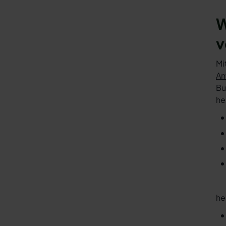
W
v
Mi
An
Bu
he
he