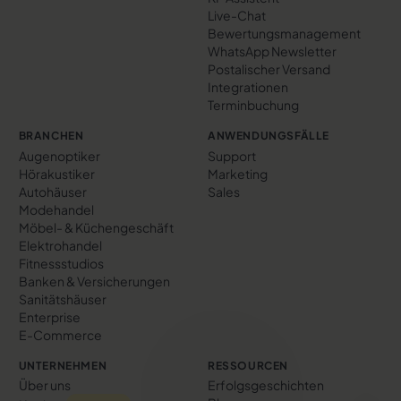
Live-Chat
Bewertungs­management
WhatsApp Newsletter
Postalischer Versand
Integrationen
Terminbuchung
BRANCHEN
ANWENDUNGSFÄLLE
Augenoptiker
Support
Hörakustiker
Marketing
Autohäuser
Sales
Modehandel
Möbel- & Küchengeschäft
Elektrohandel
Fitnessstudios
Banken & Versicherungen
Sanitätshäuser
Enterprise
E-Commerce
UNTERNEHMEN
RESSOURCEN
Über uns
Erfolgs­geschichten