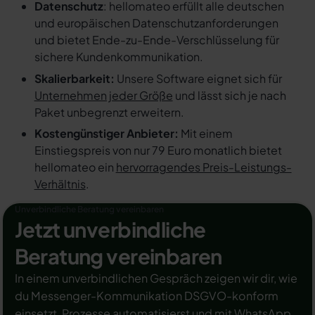
Datenschutz
: hellomateo erfüllt alle deutschen
und europäischen Datenschutzanforderungen
und bietet Ende-zu-Ende-Verschlüsselung für
sichere Kundenkommunikation.
Skalierbarkeit:
Unsere Software eignet sich für
Unternehmen jeder Größe
und lässt sich je nach
Paket unbegrenzt erweitern.
Kostengünstiger Anbieter:
Mit einem
Einstiegspreis von nur 79 Euro monatlich bietet
hellomateo ein
hervorragendes Preis-Leistungs-
Verhältnis
.
Unverbindliche Beratung vereinbaren
Jetzt unverbindliche
Beratung vereinbaren
In einem unverbindlichen Gespräch zeigen wir dir, wie
du Messenger-Kommunikation DSGVO-konform
einsetzt, Prozesse automatisierst und mit WhatsApp