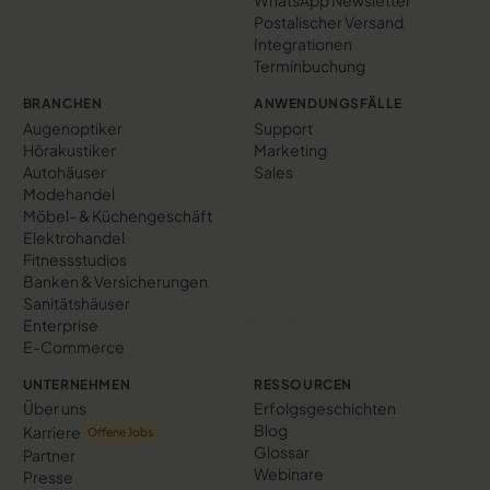
WhatsApp Newsletter
Postalischer Versand
Integrationen
Terminbuchung
BRANCHEN
ANWENDUNGSFÄLLE
Augenoptiker
Support
Hörakustiker
Marketing
Autohäuser
Sales
Modehandel
Möbel- & Küchengeschäft
Elektrohandel
Fitnessstudios
Banken & Versicherungen
Sanitätshäuser
Enterprise
E-Commerce
UNTERNEHMEN
RESSOURCEN
Über uns
Erfolgs­geschichten
Blog
Karriere
Offene Jobs
Glossar
Partner
Webinare
Presse