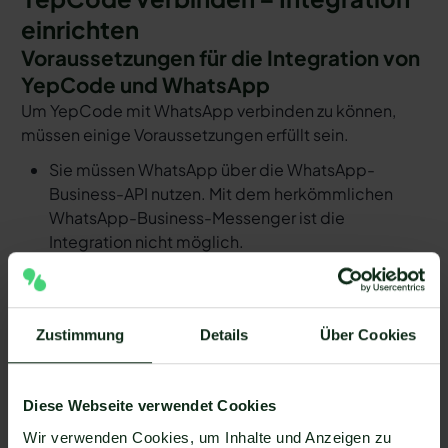
einrichten
Voraussetzungen für die Integration von
YepCode und WhatsApp
Um YepCode mit WhatsApp verbinden zu können,
müssen einige Voraussetzungen erfüllt sein.
Sie müssen WhatsApp über die WhatsApp-
Business-API nutzen. Mit dem herkömmlichen
WhatsApp-Business-Messenger ist die
Integration nicht möglich.
Ihr WhatsApp Business API Anbieter muss die
nötige Software bereitstellen, um die Integration
zu ermöglichen. Längst nicht alle Anbieter der
Zustimmung
Details
Über Cookies
WhatsApp API sind in der Lage, eine Integration
von YepCode und WhatsApp zu ermöglichen. Mit
Mateo stehen Ihnen dank der Zapier Integration
Diese Webseite verwendet Cookies
über 6.000 Apps zur Verfügung, die Sie mit
Wir verwenden Cookies, um Inhalte und Anzeigen zu
WhatsApp verbinden können. Darunter ist