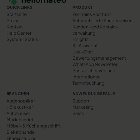
QUICK LINKS
PRODUKT
Startseite
Zentrales Postfach
Preise
Automatisierte Kundenreisen
Kontakt
Kunden- und Kontakt­
Help Center
verwaltung
System-Status
Insights
KI-Assistent
Live-Chat
Bewertungs­management
WhatsApp Newsletter
Postalischer Versand
Integrationen
Terminbuchung
BRANCHEN
ANWENDUNGSFÄLLE
Augenoptiker
Support
Hörakustiker
Marketing
Autohäuser
Sales
Modehandel
Möbel- & Küchengeschäft
Elektrohandel
Fitnessstudios