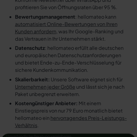
profitieren Sie von Öffnungsraten über 95 %.
Bewertungsmanagement
: hellomateo kann
automatisiert Online-Bewertungen von Ihren
Kunden anfordern
, was Ihr Google-Ranking und
das Vertrauen in Ihr Unternehmen stärkt.
Datenschutz
: hellomateo erfüllt alle deutschen
und europäischen Datenschutzanforderungen
und bietet Ende-zu-Ende-Verschlüsselung für
sichere Kundenkommunikation.
Skalierbarkeit:
Unsere Software eignet sich für
Unternehmen jeder Größe
und lässt sich je nach
Paket unbegrenzt erweitern.
Kostengünstiger Anbieter:
Mit einem
Einstiegspreis von nur 79 Euro monatlich bietet
hellomateo ein
hervorragendes Preis-Leistungs-
Verhältnis
.
Unverbindliche Beratung vereinbaren