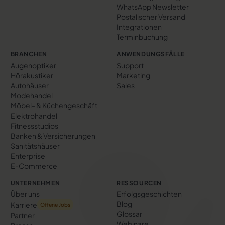
WhatsApp Newsletter
Postalischer Versand
Integrationen
Terminbuchung
BRANCHEN
ANWENDUNGSFÄLLE
Augenoptiker
Support
Hörakustiker
Marketing
Autohäuser
Sales
Modehandel
Möbel- & Küchengeschäft
Elektrohandel
Fitnessstudios
Banken & Versicherungen
Sanitätshäuser
Enterprise
E-Commerce
UNTERNEHMEN
RESSOURCEN
Über uns
Erfolgs­geschichten
Blog
Karriere
Offene Jobs
Glossar
Partner
Webinare