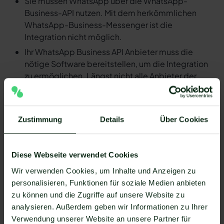
Sie müssen WhatsApp über die WhatsApp-
Business-API nutzen. Mit dem herkömmlichen
WhatsApp-Business-Messenger ist die
Integration nicht möglich.
Ihr WhatsApp Business API Anbieter muss die
nötige Software bereitstellen, um die Integration
zu ermöglichen. Längst nicht alle Anbieter der
WhatsApp API sind in der Lage, eine Integration
von Yeeflow und WhatsApp zu ermöglichen. Mit
Mateo stehen Ihnen dank der Zapier Integration
Zustimmung
Details
Über Cookies
über 6.000 Apps zur Verfügung, die Sie mit
WhatsApp verbinden können. Darunter ist
natürlich auch Yeeflow !
Diese Webseite verwendet Cookies
Da der Einrichtungsprozess der Integration je nach
Wir verwenden Cookies, um Inhalte und Anzeigen zu
dem Anbieter der WhatsApp API Schnittstelle
personalisieren, Funktionen für soziale Medien anbieten
differenziert, gibt es keine allgemein gültige
zu können und die Zugriffe auf unsere Website zu
Anleitung. Wir zeigen Ihnen im Folgenden, wie die
analysieren. Außerdem geben wir Informationen zu Ihrer
Einrichtung der Integration von Yeeflow und
Verwendung unserer Website an unsere Partner für