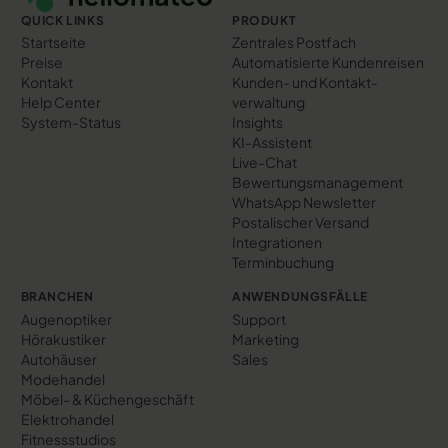
QUICK LINKS
PRODUKT
Startseite
Zentrales Postfach
Preise
Automatisierte Kundenreisen
Kontakt
Kunden- und Kontakt­
Help Center
verwaltung
System-Status
Insights
KI-Assistent
Live-Chat
Bewertungs­management
WhatsApp Newsletter
Postalischer Versand
Integrationen
Terminbuchung
BRANCHEN
ANWENDUNGSFÄLLE
Augenoptiker
Support
Hörakustiker
Marketing
Autohäuser
Sales
Modehandel
Möbel- & Küchengeschäft
Elektrohandel
Fitnessstudios