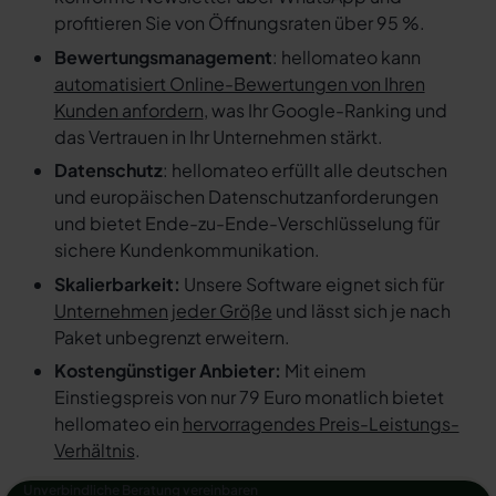
profitieren Sie von Öffnungsraten über 95 %.
Bewertungsmanagement
: hellomateo kann
automatisiert Online-Bewertungen von Ihren
Kunden anfordern
, was Ihr Google-Ranking und
das Vertrauen in Ihr Unternehmen stärkt.
Datenschutz
: hellomateo erfüllt alle deutschen
und europäischen Datenschutzanforderungen
und bietet Ende-zu-Ende-Verschlüsselung für
sichere Kundenkommunikation.
Skalierbarkeit:
Unsere Software eignet sich für
Unternehmen jeder Größe
und lässt sich je nach
Paket unbegrenzt erweitern.
Kostengünstiger Anbieter:
Mit einem
Einstiegspreis von nur 79 Euro monatlich bietet
hellomateo ein
hervorragendes Preis-Leistungs-
Verhältnis
.
Unverbindliche Beratung vereinbaren