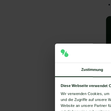
A
Zustimmung
I
Diese Webseite verwendet 
V
Wir verwenden Cookies, um I
Um
und die Zugriffe auf unsere 
Website an unsere Partner fü