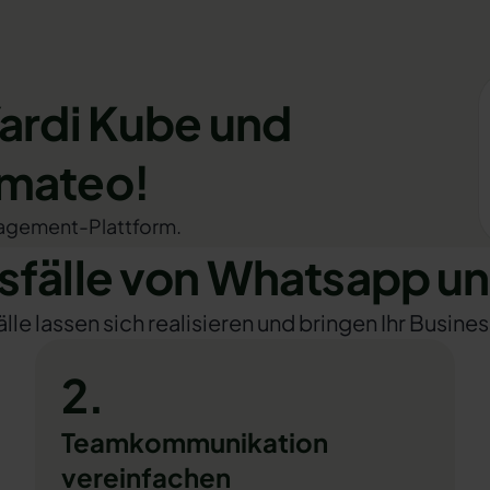
Yardi Kube und
omateo!
nagement-Plattform.
älle von Whatsapp un
e lassen sich realisieren und bringen Ihr Busines
2.
Teamkommunikation
vereinfachen