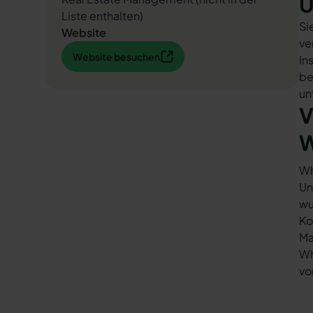
U
Liste enthalten)
Si
Website
ve
Website besuchen
Website besuchen
In
be
un
V
W
Wh
Un
wu
Ko
Ma
Wh
vo