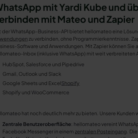
hatsApp mit Yardi Kube und ü
erbinden mit Mateo und Zapier
t der WhatsApp-Business-API bietet hellomateo eine Lösun
wendungen
zu verbinden, ohne Programmierkenntnisse. Zapi
siness-Software und Anwendungen. Mit Zapier können Sie au
llomateo-Inbox (inklusive WhatsApp) mit weit verbreiteten 
HubSpot, Salesforce und Pipedrive
Gmail, Outlook und Slack
Google Sheets und Excel
Shopify
Shopify und WooCommerce
llomateo hat noch deutlich mehr zu bieten. Unsere Kunden 
Zentrale Benutzeroberfläche
: hellomateo vereint WhatsAp
Facebook Messenger in einem
zentralen Posteingang
. Di