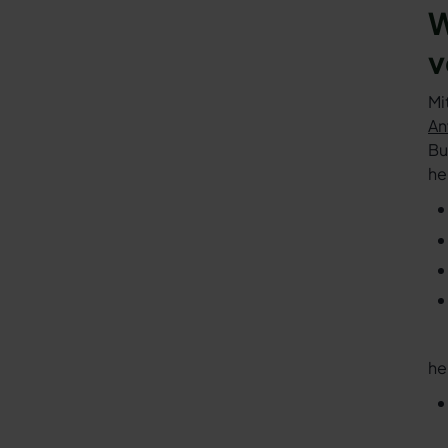
W
v
Mi
An
Bu
he
he