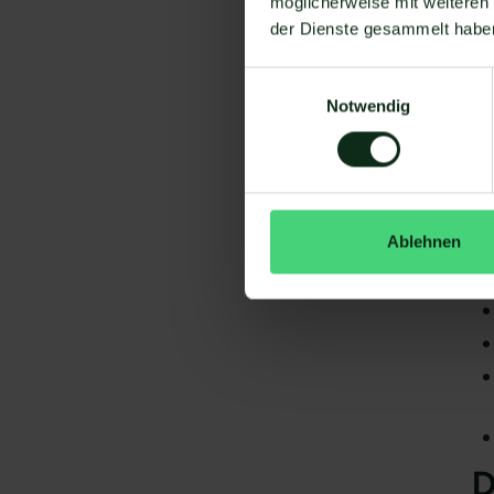
möglicherweise mit weiteren
der Dienste gesammelt habe
Einwilligungsauswahl
Notwendig
Da
gi
Ya
S
Ablehnen
D