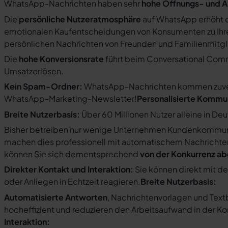
WhatsApp-Nachrichten haben sehr
hohe Öffnungs- und A
Die
persönliche Nutzeratmosphäre
auf WhatsApp erhöht d
emotionalen Kaufentscheidungen von Konsumenten zu Ihre
persönlichen Nachrichten von Freunden und Familienmit
Die
hohe Konversionsrate
führt beim Conversational Com
Umsatzerlösen.
Kein Spam-Ordner:
WhatsApp-Nachrichten kommen zuverlä
WhatsApp-Marketing-Newsletter!
Personalisierte Kommu
Breite Nutzerbasis:
Über 60 Millionen Nutzer alleine in De
Bisher betreiben nur wenige Unternehmen Kundenkommuni
machen dies professionell mit automatischem Nachricht
können Sie sich dementsprechend
von der Konkurrenz a
Direkter Kontakt und Interaktion:
Sie können direkt mit d
oder Anliegen in Echtzeit reagieren.
Breite Nutzerbasis:
Automatisierte Antworten
, Nachrichtenvorlagen und Tex
hocheffizient und reduzieren den Arbeitsaufwand in der K
Interaktion: