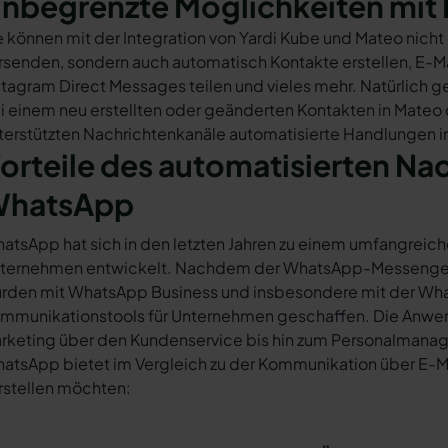
nbegrenzte Möglichkeiten mit 
e können mit der Integration von Yardi Kube und Mateo nich
rsenden, sondern auch automatisch Kontakte erstellen, E-
stagram Direct Messages teilen und vieles mehr. Natürlich ge
i einem neu erstellten oder geänderten Kontakten in Mateo
terstützten Nachrichtenkanäle automatisierte Handlungen in
orteile des automatisierten Na
hatsApp
atsApp hat sich in den letzten Jahren zu einem umfangreich
ternehmen entwickelt. Nachdem der WhatsApp-Messenger a
rden mit WhatsApp Business und insbesondere mit der Wha
mmunikationstools für Unternehmen geschaffen. Die Anwendu
rketing über den Kundenservice bis hin zum Personalmana
atsApp bietet im Vergleich zu der Kommunikation über E-Mail
rstellen möchten: