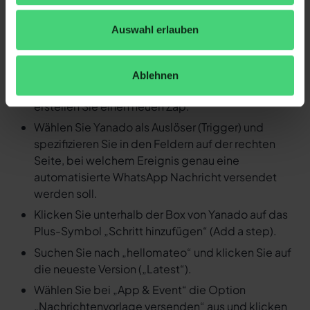
Ereignis in Yanado eine
Auswahl erlauben
automatisierte WhatsApp
Nachricht versenden
Ablehnen
Loggen Sie sich in Ihren Zapier Account ein und
erstellen Sie einen neuen Zap.
Wählen Sie Yanado als Auslöser (Trigger) und
spezifizieren Sie in den Feldern auf der rechten
Seite, bei welchem Ereignis genau eine
automatisierte WhatsApp Nachricht versendet
werden soll.
Klicken Sie unterhalb der Box von Yanado auf das
Plus-Symbol „Schritt hinzufügen“ (Add a step).
Suchen Sie nach „hellomateo“ und klicken Sie auf
die neueste Version („Latest“).
Wählen Sie bei „App & Event“ die Option
„Nachrichtenvorlage versenden“ aus und klicken