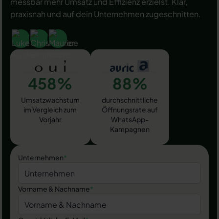
messbar mehr Umsatz und Effizienz erzielst. Klar,
praxisnah und auf dein Unternehmen zugeschnitten.
458%
88%
Umsatzwachstum
durchschnittliche
im Vergleich zum
Öffnungsrate auf
Vorjahr
WhatsApp-
Kampagnen
Unternehmen
*
Vorname & Nachname
*