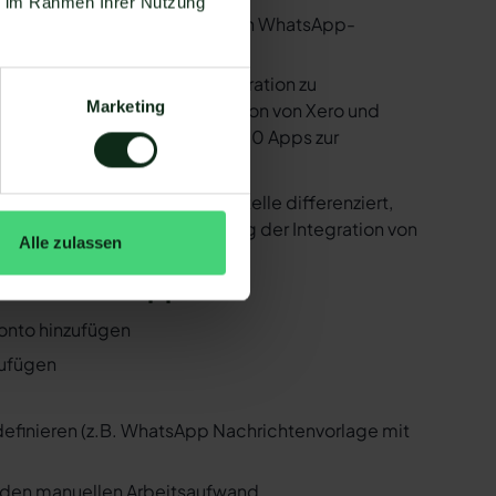
ie im Rahmen Ihrer Nutzung
utzen. Mit dem herkömmlichen WhatsApp-
e bereitstellen, um die Integration zu
Marketing
ind in der Lage, eine Integration von Xero und
 Zapier Integration über 6.000 Apps zur
 ist natürlich auch Xero !
er der WhatsApp API Schnittstelle differenziert,
 Folgenden, wie die Einrichtung der Integration von
Alle zulassen
o und WhatsApp
Konto hinzufügen
zufügen
 definieren (z.B. WhatsApp Nachrichtenvorlage mit
n den manuellen Arbeitsaufwand.