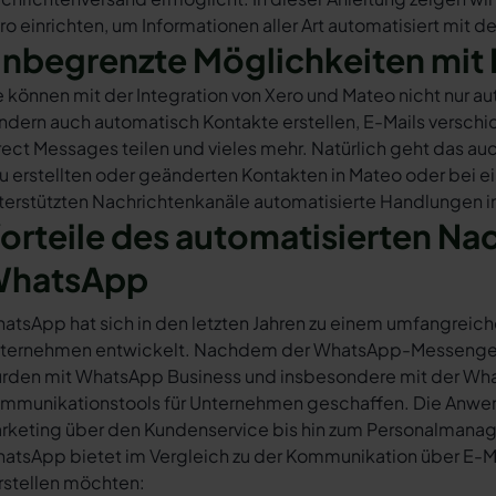
ro einrichten, um Informationen aller Art automatisiert mit d
nbegrenzte Möglichkeiten mit 
e können mit der Integration von Xero und Mateo nicht nur 
ndern auch automatisch Kontakte erstellen, E-Mails versc
rect Messages teilen und vieles mehr. Natürlich geht das auc
u erstellten oder geänderten Kontakten in Mateo oder bei 
terstützten Nachrichtenkanäle automatisierte Handlungen in
orteile des automatisierten Na
hatsApp
atsApp hat sich in den letzten Jahren zu einem umfangreich
ternehmen entwickelt. Nachdem der WhatsApp-Messenger a
rden mit WhatsApp Business und insbesondere mit der Wha
mmunikationstools für Unternehmen geschaffen. Die Anwendu
rketing über den Kundenservice bis hin zum Personalmana
atsApp bietet im Vergleich zu der Kommunikation über E-Mail
rstellen möchten: