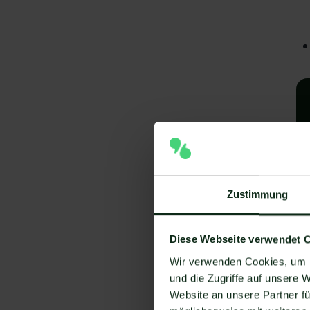
Zustimmung
A
Diese Webseite verwendet 
e
Wir verwenden Cookies, um I
V
und die Zugriffe auf unsere 
Website an unsere Partner fü
Um