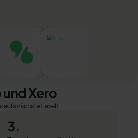
 und Xero
s aufs nächste Level!
3.