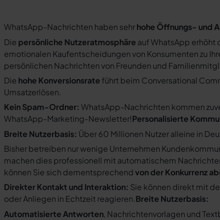
WhatsApp-Nachrichten haben sehr
hohe Öffnungs- und A
Die
persönliche Nutzeratmosphäre
auf WhatsApp erhöht d
emotionalen Kaufentscheidungen von Konsumenten zu Ihre
persönlichen Nachrichten von Freunden und Familienmit
Die
hohe Konversionsrate
führt beim Conversational Com
Umsatzerlösen.
Kein Spam-Ordner:
WhatsApp-Nachrichten kommen zuverlä
WhatsApp-Marketing-Newsletter!
Personalisierte Kommu
Breite Nutzerbasis:
Über 60 Millionen Nutzer alleine in De
Bisher betreiben nur wenige Unternehmen Kundenkommuni
machen dies professionell mit automatischem Nachricht
können Sie sich dementsprechend
von der Konkurrenz a
Direkter Kontakt und Interaktion:
Sie können direkt mit d
oder Anliegen in Echtzeit reagieren.
Breite Nutzerbasis:
Automatisierte Antworten
, Nachrichtenvorlagen und Tex