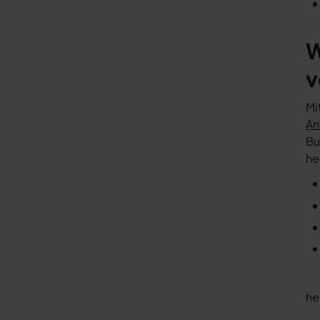
W
v
Mi
An
Bu
he
he