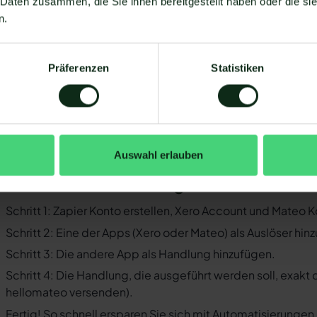
 Daten zusammen, die Sie ihnen bereitgestellt haben oder die s
Sie müssen WhatsApp über die WhatsApp-Business-API n
n.
Business-Messenger ist die Integration nicht möglich.
Ihr WhatsApp Business API Anbieter muss die nötige Softwar
Präferenzen
Statistiken
ermöglichen. Längst nicht alle Anbieter der WhatsApp API s
WhatsApp zu ermöglichen. Mit Mateo stehen Ihnen dank der
Verfügung, die Sie mit WhatsApp verbinden können. Darunter
 der Einrichtungsprozess der Integration je nach dem Anbiet
bt es keine allgemein gültige Anleitung. Wir zeigen Ihnen im
Auswahl erlauben
ro und WhatsApp mit Mateo funktioniert.
o funktioniert die Integration von Xer
Schritt 1: Zapier Konto erstellen, Xero Account und Mateo 
Schritt 2: Eine der Apps (Xero oder Mateo) als Auslöser hin
Schritt 3: Die andere App als Handlung hinzufügen.
Schritt 4: Die Handlung, die ausgeführt werden soll, exakt
hellomateo versenden).
Fertig! So schnell ersparen Sie sich mit Automatisierunge