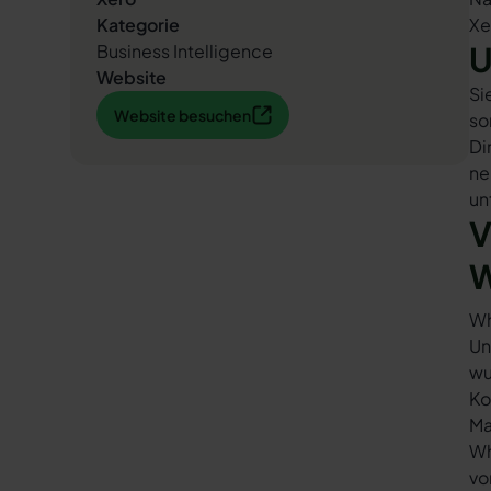
Kategorie
Xe
U
Business Intelligence
Website
Si
Website besuchen
Website besuchen
so
Di
ne
un
V
W
Wh
Un
wu
Ko
Ma
Wh
vo