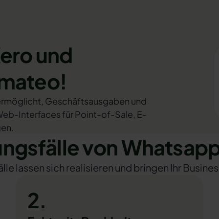
Xero und
omateo!
n ermöglicht, Geschäftsausgaben und
Web-Interfaces für Point-of-Sale, E-
gen.
gsfälle von Whatsapp
e lassen sich realisieren und bringen Ihr Busines
2.