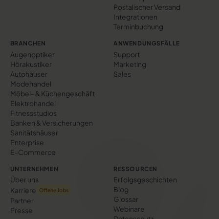
Postalischer Versand
Integrationen
Terminbuchung
BRANCHEN
ANWENDUNGSFÄLLE
Augenoptiker
Support
Hörakustiker
Marketing
Autohäuser
Sales
Modehandel
Möbel- & Küchengeschäft
Elektrohandel
Fitnessstudios
Banken & Versicherungen
Sanitätshäuser
Enterprise
E-Commerce
UNTERNEHMEN
RESSOURCEN
Über uns
Erfolgs­geschichten
Blog
Karriere
Offene Jobs
Glossar
Partner
Webinare
Presse
Datenschutz