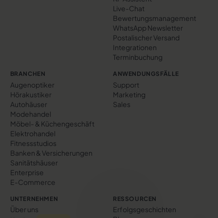
Live-Chat
Bewertungs­management
WhatsApp Newsletter
Postalischer Versand
Integrationen
Terminbuchung
BRANCHEN
ANWENDUNGSFÄLLE
Augenoptiker
Support
Hörakustiker
Marketing
Autohäuser
Sales
Modehandel
Möbel- & Küchengeschäft
Elektrohandel
Fitnessstudios
Banken & Versicherungen
Sanitätshäuser
Enterprise
E-Commerce
UNTERNEHMEN
RESSOURCEN
Über uns
Erfolgs­geschichten