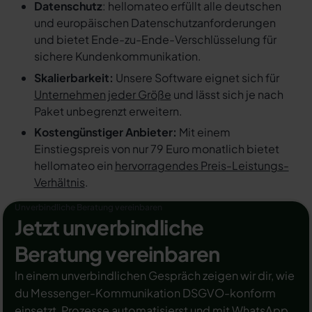
Datenschutz
: hellomateo erfüllt alle deutschen
und europäischen Datenschutzanforderungen
und bietet Ende-zu-Ende-Verschlüsselung für
sichere Kundenkommunikation.
Skalierbarkeit:
Unsere Software eignet sich für
Unternehmen jeder Größe
und lässt sich je nach
Paket unbegrenzt erweitern.
Kostengünstiger Anbieter:
Mit einem
Einstiegspreis von nur 79 Euro monatlich bietet
hellomateo ein
hervorragendes Preis-Leistungs-
Verhältnis
.
Unverbindliche Beratung vereinbaren
Jetzt unverbindliche
Beratung vereinbaren
In einem unverbindlichen Gespräch zeigen wir dir, wie
du Messenger-Kommunikation DSGVO-konform
einsetzt, Prozesse automatisierst und mit WhatsApp