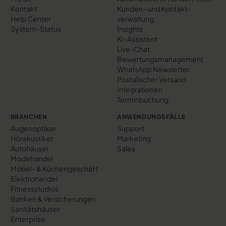
Kontakt
Kunden- und Kontakt­
Help Center
verwaltung
System-Status
Insights
KI-Assistent
Live-Chat
Bewertungs­management
WhatsApp Newsletter
Postalischer Versand
Integrationen
Terminbuchung
BRANCHEN
ANWENDUNGSFÄLLE
Augenoptiker
Support
Hörakustiker
Marketing
Autohäuser
Sales
Modehandel
Möbel- & Küchengeschäft
Elektrohandel
Fitnessstudios
Banken & Versicherungen
Sanitätshäuser
Enterprise