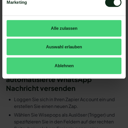
Marketing
hinzufügen.
Schritt 4: Die Handlung, die ausgeführt werden
soll, exakt definieren (z.B. WhatsApp
Nachrichtenvorlage mit hellomateo versenden).
Alle zulassen
Fertig! So schnell ersparen Sie sich mit
Automatisierungen den manuellen
Auswahl erlauben
Arbeitsaufwand.
Detaillierte Anleitung: Durch ein
Ablehnen
Ereignis in Wisepops eine
automatisierte WhatsApp
Nachricht versenden
Loggen Sie sich in Ihren Zapier Account ein und
erstellen Sie einen neuen Zap.
Wählen Sie Wisepops als Auslöser (Trigger) und
spezifizieren Sie in den Feldern auf der rechten