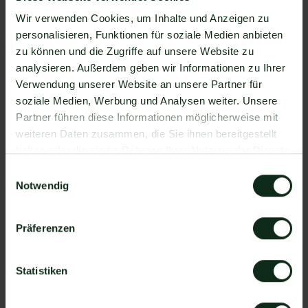
Mateo stehen Ihnen dank der Zapier Integration
Wir verwenden Cookies, um Inhalte und Anzeigen zu
über 6.000 Apps zur Verfügung, die Sie mit
personalisieren, Funktionen für soziale Medien anbieten
WhatsApp verbinden können. Darunter ist
zu können und die Zugriffe auf unsere Website zu
natürlich auch Wisepops !
analysieren. Außerdem geben wir Informationen zu Ihrer
Verwendung unserer Website an unsere Partner für
Da der Einrichtungsprozess der Integration je nach
soziale Medien, Werbung und Analysen weiter. Unsere
dem Anbieter der WhatsApp API Schnittstelle
Partner führen diese Informationen möglicherweise mit
differenziert, gibt es keine allgemein gültige
weiteren Daten zusammen, die Sie ihnen bereitgestellt
Anleitung. Wir zeigen Ihnen im Folgenden, wie die
haben oder die sie im Rahmen Ihrer Nutzung der Dienste
Einrichtung der Integration von Wisepops und
gesammelt haben.
WhatsApp mit Mateo funktioniert.
Einwilligungsauswahl
So funktioniert die Integration von
Notwendig
Wisepops und WhatsApp
Präferenzen
Schritt 1: Zapier Konto erstellen, Wisepops
Account und Mateo Konto hinzufügen
Schritt 2: Eine der Apps (Wisepops oder Mateo)
Statistiken
als Auslöser hinzufügen
Schritt 3: Die andere App als Handlung