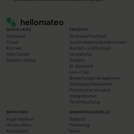
Footer
QUICK LINKS
PRODUKT
Startseite
Zentrales Postfach
Preise
Automatisierte Kundenreisen
Kontakt
Kunden- und Kontakt­
Help Center
verwaltung
System-Status
Insights
KI-Assistent
Live-Chat
Bewertungs­management
WhatsApp Newsletter
Postalischer Versand
Integrationen
Terminbuchung
BRANCHEN
ANWENDUNGSFÄLLE
Augenoptiker
Support
Hörakustiker
Marketing
Autohäuser
Sales