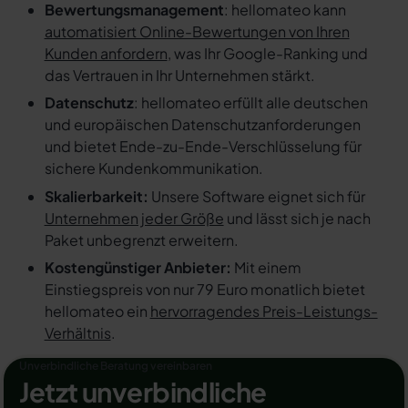
Bewertungsmanagement
: hellomateo kann
automatisiert Online-Bewertungen von Ihren
Kunden anfordern
, was Ihr Google-Ranking und
das Vertrauen in Ihr Unternehmen stärkt.
Datenschutz
: hellomateo erfüllt alle deutschen
und europäischen Datenschutzanforderungen
und bietet Ende-zu-Ende-Verschlüsselung für
sichere Kundenkommunikation.
Skalierbarkeit:
Unsere Software eignet sich für
Unternehmen jeder Größe
und lässt sich je nach
Paket unbegrenzt erweitern.
Kostengünstiger Anbieter:
Mit einem
Einstiegspreis von nur 79 Euro monatlich bietet
hellomateo ein
hervorragendes Preis-Leistungs-
Verhältnis
.
Unverbindliche Beratung vereinbaren
Jetzt unverbindliche