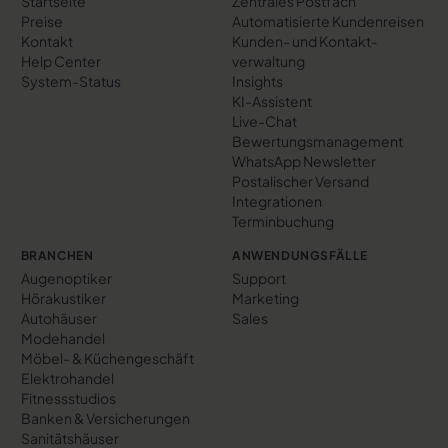
Startseite
Zentrales Postfach
Preise
Automatisierte Kundenreisen
Kontakt
Kunden- und Kontakt­
Help Center
verwaltung
System-Status
Insights
KI-Assistent
Live-Chat
Bewertungs­management
WhatsApp Newsletter
Postalischer Versand
Integrationen
Terminbuchung
BRANCHEN
ANWENDUNGSFÄLLE
Augenoptiker
Support
Hörakustiker
Marketing
Autohäuser
Sales
Modehandel
Möbel- & Küchengeschäft
Elektrohandel
Fitnessstudios
Banken & Versicherungen
Sanitätshäuser