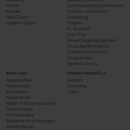
Preise
Automatisierte Kundenreisen
Kontakt
Kunden- und Kontakt­
Help Center
verwaltung
System-Status
Insights
KI-Assistent
Live-Chat
Bewertungs­management
WhatsApp Newsletter
Postalischer Versand
Integrationen
Terminbuchung
BRANCHEN
ANWENDUNGSFÄLLE
Augenoptiker
Support
Hörakustiker
Marketing
Autohäuser
Sales
Modehandel
Möbel- & Küchengeschäft
Elektrohandel
Fitnessstudios
Banken & Versicherungen
Sanitätshäuser