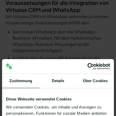
Voraussetzungen für die Integration von
Virtuous CRM und WhatsApp
Um Virtuous CRM mit WhatsApp verbinden zu können,
müssen einige Voraussetzungen erfüllt sein.
Sie müssen WhatsApp über die WhatsApp-
Business-API nutzen. Mit dem herkömmlichen
WhatsApp-Business-Messenger ist die
Integration nicht möglich.
Ihr WhatsApp Business API Anbieter muss die
nötige Software bereitstellen, um die Integration
zu ermöglichen. Längst nicht alle Anbieter der
WhatsApp API sind in der Lage, eine Integration
Zustimmung
Details
Über Cookies
von Virtuous CRM und WhatsApp zu ermöglichen.
Mit Mateo stehen Ihnen dank der Zapier
Integration über 6.000 Apps zur Verfügung, die
Diese Webseite verwendet Cookies
Sie mit WhatsApp verbinden können. Darunter ist
Wir verwenden Cookies, um Inhalte und Anzeigen zu
natürlich auch Virtuous CRM !
personalisieren, Funktionen für soziale Medien anbieten