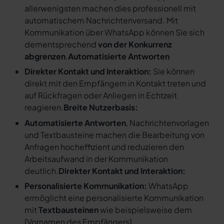
allerwenigsten machen dies professionell mit
automatischem Nachrichtenversand. Mit
Kommunikation über WhatsApp können Sie sich
dementsprechend
von der Konkurrenz
abgrenzen
.
Automatisierte Antworten
Direkter Kontakt und Interaktion:
Sie können
direkt mit den Empfängern in Kontakt treten und
auf Rückfragen oder Anliegen in Echtzeit
reagieren.
Breite Nutzerbasis:
Automatisierte Antworten
, Nachrichtenvorlagen
und Textbausteine machen die Bearbeitung von
Anfragen hocheffizient und reduzieren den
Arbeitsaufwand in der Kommunikation
deutlich.
Direkter Kontakt und Interaktion:
Personalisierte Kommunikation:
WhatsApp
ermöglicht eine personalisierte Kommunikation
mit
Textbausteinen
wie beispielsweise dem
[
Vornamen des Empfängers
].