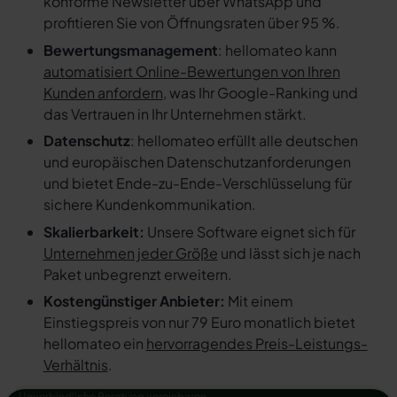
konforme Newsletter über WhatsApp und
profitieren Sie von Öffnungsraten über 95 %.
Bewertungsmanagement
: hellomateo kann
automatisiert Online-Bewertungen von Ihren
Kunden anfordern
, was Ihr Google-Ranking und
das Vertrauen in Ihr Unternehmen stärkt.
Datenschutz
: hellomateo erfüllt alle deutschen
und europäischen Datenschutzanforderungen
und bietet Ende-zu-Ende-Verschlüsselung für
sichere Kundenkommunikation.
Skalierbarkeit:
Unsere Software eignet sich für
Unternehmen jeder Größe
und lässt sich je nach
Paket unbegrenzt erweitern.
Kostengünstiger Anbieter:
Mit einem
Einstiegspreis von nur 79 Euro monatlich bietet
hellomateo ein
hervorragendes Preis-Leistungs-
Verhältnis
.
Unverbindliche Beratung vereinbaren