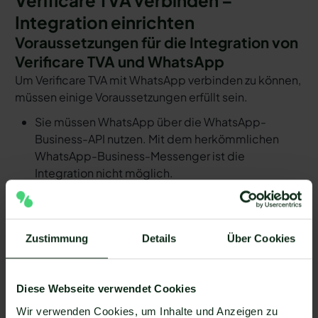
Integration einrichten
Voraussetzungen für die Integration von
Verificare TVA und WhatsApp
Um Verificare TVA mit WhatsApp verbinden zu können,
müssen einige Voraussetzungen erfüllt sein.
Sie müssen WhatsApp über die WhatsApp-
Business-API nutzen. Mit dem herkömmlichen
WhatsApp-Business-Messenger ist die
Integration nicht möglich.
Ihr WhatsApp Business API Anbieter muss die
nötige Software bereitstellen, um die Integration
zu ermöglichen. Längst nicht alle Anbieter der
Zustimmung
Details
Über Cookies
WhatsApp API sind in der Lage, eine Integration
von Verificare TVA und WhatsApp zu ermöglichen.
Mit Mateo stehen Ihnen dank der Zapier
Diese Webseite verwendet Cookies
Integration über 6.000 Apps zur Verfügung, die
Wir verwenden Cookies, um Inhalte und Anzeigen zu
Sie mit WhatsApp verbinden können. Darunter ist