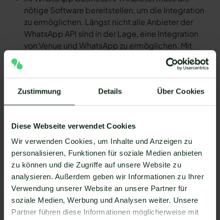
nötige Software bereitstellen, um die Integration
zu ermöglichen. Längst nicht alle Anbieter der
WhatsApp API sind in der Lage, eine Integration
von Venue und WhatsApp zu ermöglichen. Mit
Mateo stehen Ihnen dank der Zapier Integration
über 6.000 Apps zur Verfügung, die Sie mit
WhatsApp verbinden können. Darunter ist
Zustimmung
Details
Über Cookies
natürlich auch Venue !
Da der Einrichtungsprozess der Integration je nach
dem Anbieter der WhatsApp API Schnittstelle
Diese Webseite verwendet Cookies
differenziert, gibt es keine allgemein gültige
Wir verwenden Cookies, um Inhalte und Anzeigen zu
Anleitung. Wir zeigen Ihnen im Folgenden, wie die
personalisieren, Funktionen für soziale Medien anbieten
Einrichtung der Integration von Venue und WhatsApp
zu können und die Zugriffe auf unsere Website zu
mit Mateo funktioniert.
analysieren. Außerdem geben wir Informationen zu Ihrer
So funktioniert die Integration von
Verwendung unserer Website an unsere Partner für
Venue und WhatsApp
soziale Medien, Werbung und Analysen weiter. Unsere
Schritt 1: Zapier Konto erstellen, Venue Account
Partner führen diese Informationen möglicherweise mit