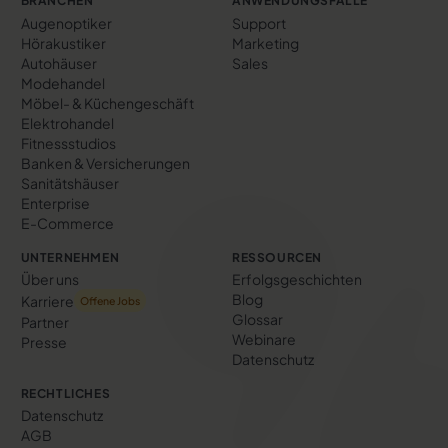
BRANCHEN
ANWENDUNGSFÄLLE
Augenoptiker
Support
Hörakustiker
Marketing
Autohäuser
Sales
Modehandel
Möbel- & Küchengeschäft
Elektrohandel
Fitnessstudios
Banken & Versicherungen
Sanitätshäuser
Enterprise
E-Commerce
UNTERNEHMEN
RESSOURCEN
Über uns
Erfolgs­geschichten
Blog
Karriere
Offene Jobs
Glossar
Partner
Webinare
Presse
Datenschutz
RECHTLICHES
Datenschutz
AGB