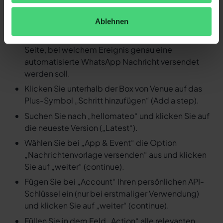
erstellen Sie einen neuen Zap.
Ablehnen
Wählen Sie Venue als Auslöser (Trigger) und
spezifizieren Sie in den Feldern auf der rechten
Seite, bei welchem Ereignis genau eine
automatisierte WhatsApp Nachricht versendet
werden soll.
Klicken Sie unterhalb der Box von Venue auf das
Plus-Symbol „Schritt hinzufügen“ (Add a step).
Suchen Sie nach „hellomateo“ und klicken Sie auf
die neueste Version („Latest“).
Wählen Sie bei „App & Event“ die Option
„Nachrichtenvorlage versenden“ aus und klicken
Sie auf „weiter“ (continue).
Fügen Sie bei „Account“ Ihren persönlichen API-
Schlüssel ein (nur bei erstmaliger Verwendung)
und klicken Sie auf „weiter“ (continue).
Füllen Sie in dem Feld „Action“ alle relevanten