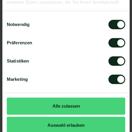
und Mateo Konto hinzufügen
weiteren Daten zusammen, die Sie ihnen bereitgestellt
haben oder die sie im Rahmen Ihrer Nutzung der Dienste
Schritt 2: Eine der Apps (Venue oder Mateo) als
gesammelt haben.
Auslöser hinzufügen
Einwilligungsauswahl
Notwendig
Schritt 3: Die andere App als Handlung
hinzufügen.
Präferenzen
Schritt 4: Die Handlung, die ausgeführt werden
soll, exakt definieren (z.B. WhatsApp
Nachrichtenvorlage mit hellomateo versenden).
Statistiken
Fertig! So schnell ersparen Sie sich mit
Automatisierungen den manuellen
Marketing
Arbeitsaufwand.
Detaillierte Anleitung: Durch ein
Ereignis in Venue eine
Alle zulassen
automatisierte WhatsApp
Nachricht versenden
Auswahl erlauben
Loggen Sie sich in Ihren Zapier Account ein und