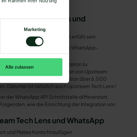
ie im Rahmen Ihrer Nutzung
n Upstream Tech Lens und
Marketing
ssen einige Voraussetzungen erfüllt sein.
utzen. Mit dem herkömmlichen WhatsApp-
e bereitstellen, um die Integration zu
Alle zulassen
sind in der Lage, eine Integration von Upstream
 Ihnen dank der Zapier Integration über 6.000
. Darunter ist natürlich auch Upstream Tech Lens !
er der WhatsApp API Schnittstelle differenziert,
 Folgenden, wie die Einrichtung der Integration von
stream Tech Lens und WhatsApp
ount und Mateo Konto hinzufügen