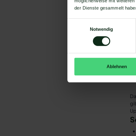
möglicherweise mit weiteren
I
der Dienste gesammelt habe
V
Einwilligungsauswahl
W
Notwendig
Um
Ablehnen
Da
gi
Up
S