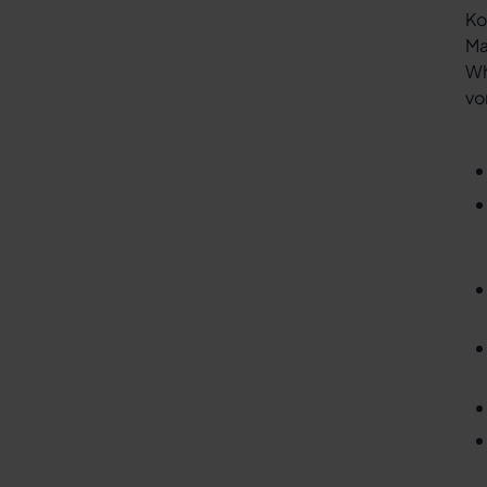
Ko
Ma
Wh
vo