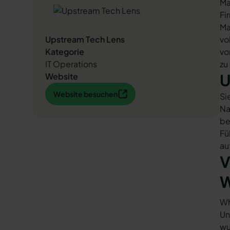
Ma
Fi
Ma
Upstream Tech Lens
vo
Kategorie
vo
IT Operations
zu
U
Website
Website besuchen
Website besuchen
Si
Na
be
Fü
au
V
W
Wh
Un
wu