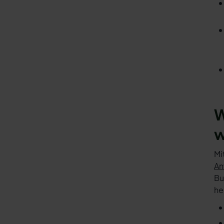
W
w
Mi
An
Bu
he