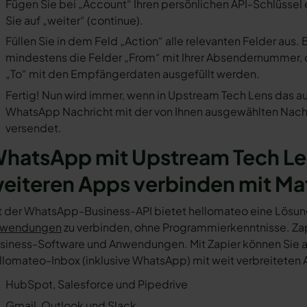
Fügen Sie bei „Account“ Ihren persönlichen API-Schlüssel 
Sie auf „weiter“ (continue).
Füllen Sie in dem Feld „Action“ alle relevanten Felder a
mindestens die Felder „From“ mit Ihrer Absendernummer, 
„To“ mit den Empfängerdaten ausgefüllt werden.
Fertig! Nun wird immer, wenn in Upstream Tech Lens das au
WhatsApp Nachricht mit der von Ihnen ausgewählten Nachr
versendet.
hatsApp mit Upstream Tech Le
eiteren Apps verbinden mit Ma
t der WhatsApp-Business-API bietet hellomateo eine Lösun
wendungen
zu verbinden, ohne Programmierkenntnisse. Zapi
siness-Software und Anwendungen. Mit Zapier können Sie au
llomateo-Inbox (inklusive WhatsApp) mit weit verbreiteten 
HubSpot, Salesforce und Pipedrive
Gmail, Outlook und Slack