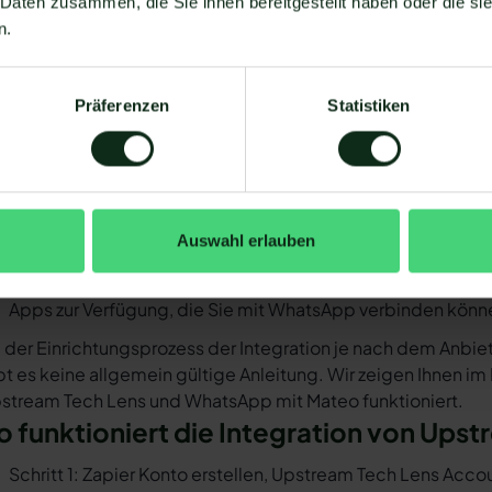
 Daten zusammen, die Sie ihnen bereitgestellt haben oder die s
ntegration einrichten
n.
oraussetzungen für die Integration vo
hatsApp
Präferenzen
Statistiken
 Upstream Tech Lens mit WhatsApp verbinden zu können, mü
Sie müssen WhatsApp über die WhatsApp-Business-API n
Business-Messenger ist die Integration nicht möglich.
Ihr WhatsApp Business API Anbieter muss die nötige Softwar
Auswahl erlauben
ermöglichen. Längst nicht alle Anbieter der WhatsApp API 
Tech Lens und WhatsApp zu ermöglichen. Mit Mateo stehen
Apps zur Verfügung, die Sie mit WhatsApp verbinden können
 der Einrichtungsprozess der Integration je nach dem Anbiet
bt es keine allgemein gültige Anleitung. Wir zeigen Ihnen im
stream Tech Lens und WhatsApp mit Mateo funktioniert.
o funktioniert die Integration von Up
Schritt 1: Zapier Konto erstellen, Upstream Tech Lens Acc