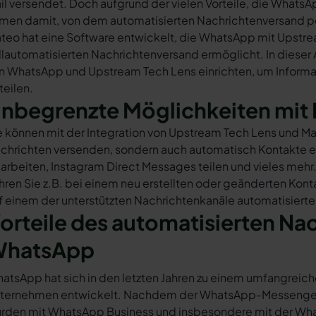
il versendet. Doch aufgrund der vielen Vorteile, die What
rmen damit, von dem automatisierten Nachrichtenversand 
teo hat eine Software entwickelt, die WhatsApp mit Upstre
llautomatisierten Nachrichtenversand ermöglicht. In dieser A
n WhatsApp und Upstream Tech Lens einrichten, um Informat
 teilen.
nbegrenzte Möglichkeiten mit 
e können mit der Integration von Upstream Tech Lens und M
chrichten versenden, sondern auch automatisch Kontakte e
arbeiten, Instagram Direct Messages teilen und vieles mehr.
hren Sie z.B. bei einem neu erstellten oder geänderten Kon
f einem der unterstützten Nachrichtenkanäle automatisiert
orteile des automatisierten Na
hatsApp
atsApp hat sich in den letzten Jahren zu einem umfangreich
ternehmen entwickelt. Nachdem der WhatsApp-Messenger a
rden mit WhatsApp Business und insbesondere mit der Wha