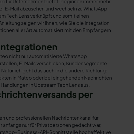
sApp für Unternehmen bietet, beginnen immer mehr
per E-Mail abzusehen und wechseln zu WhatsApp.
am Tech Lens verknüpft und somit einen
nleitung zeigen wir Ihnen, wie Sie die Integration
ionen aller Art automatisiert mit den Empfängern
Integrationen
ateo nicht nur automatisierte WhatsApp
rstellen, E-Mails verschicken, Kundensegmente
 Natürlich geht das auch in die andere Richtung:
takten in Mateo oder bei eingehenden Nachrichten
e Handlungen in Upstream Tech Lens aus.
chrichtenversands per
en und professionellen Nachrichtenkanal für
nfangs nur für Privatpersonen gedacht war,
tsApp-Business-API-Schnittstelle hocheffektive