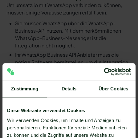
Um umsatz.io mit WhatsApp verbinden zu können,
müssen einige Voraussetzungen erfüllt sein.
Sie müssen WhatsApp über die WhatsApp-
Business-API nutzen. Mit dem herkömmlichen
WhatsApp-Business-Messenger ist die
Integration nicht möglich.
Ihr WhatsApp Business API Anbieter muss die
nötige Software bereitstellen, um die Integration
zu ermöglichen. Längst nicht alle Anbieter der
WhatsApp API sind in der Lage, eine Integration
von umsatz.io und WhatsApp zu ermöglichen. Mit
Zustimmung
Details
Über Cookies
Mateo stehen Ihnen dank der Zapier Integration
über 6.000 Apps zur Verfügung, die Sie mit
WhatsApp verbinden können. Darunter ist
Diese Webseite verwendet Cookies
natürlich auch umsatz.io !
Wir verwenden Cookies, um Inhalte und Anzeigen zu
Da der Einrichtungsprozess der Integration je nach
personalisieren, Funktionen für soziale Medien anbieten
dem Anbieter der WhatsApp API Schnittstelle
zu können und die Zugriffe auf unsere Website zu