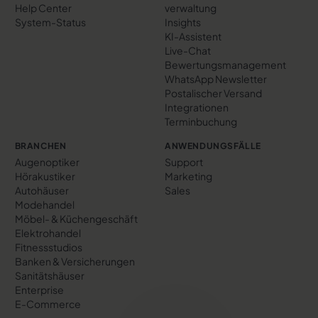
Help Center
verwaltung
System-Status
Insights
KI-Assistent
Live-Chat
Bewertungs­management
WhatsApp Newsletter
Postalischer Versand
Integrationen
Terminbuchung
BRANCHEN
ANWENDUNGSFÄLLE
Augenoptiker
Support
Hörakustiker
Marketing
Autohäuser
Sales
Modehandel
Möbel- & Küchengeschäft
Elektrohandel
Fitnessstudios
Banken & Versicherungen
Sanitätshäuser
Enterprise
E-Commerce