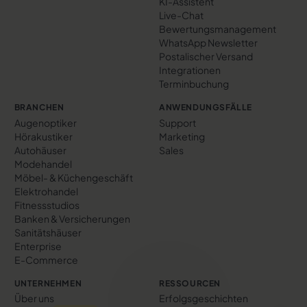
KI-Assistent
Live-Chat
Bewertungs­management
WhatsApp Newsletter
Postalischer Versand
Integrationen
Terminbuchung
BRANCHEN
ANWENDUNGSFÄLLE
Augenoptiker
Support
Hörakustiker
Marketing
Autohäuser
Sales
Modehandel
Möbel- & Küchengeschäft
Elektrohandel
Fitnessstudios
Banken & Versicherungen
Sanitätshäuser
Enterprise
E-Commerce
UNTERNEHMEN
RESSOURCEN
Über uns
Erfolgs­geschichten