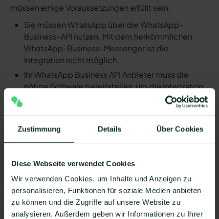
müssen einige Voraussetzungen erfüllt sein.
Sie müssen WhatsApp über die WhatsApp-
Business-API nutzen. Mit dem herkömmlichen
WhatsApp-Business-Messenger ist die
Integration nicht möglich.
Ihr WhatsApp Business API Anbieter muss die
nötige Software bereitstellen, um die Integration
zu ermöglichen. Längst nicht alle Anbieter der
WhatsApp API sind in der Lage, eine Integration
von Typebot und WhatsApp zu ermöglichen. Mit
Zustimmung
Details
Über Cookies
Mateo stehen Ihnen dank der Zapier Integration
über 6.000 Apps zur Verfügung, die Sie mit
WhatsApp verbinden können. Darunter ist
Diese Webseite verwendet Cookies
natürlich auch Typebot !
Wir verwenden Cookies, um Inhalte und Anzeigen zu
Da der Einrichtungsprozess der Integration je nach
personalisieren, Funktionen für soziale Medien anbieten
dem Anbieter der WhatsApp API Schnittstelle
zu können und die Zugriffe auf unsere Website zu
differenziert, gibt es keine allgemein gültige
analysieren. Außerdem geben wir Informationen zu Ihrer