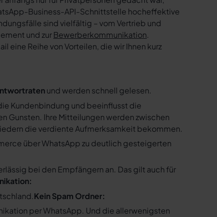
tsApp-Business-API-Schnittstelle hocheffektive
ngsfälle sind vielfältig – vom Vertrieb und
gement und zur
Bewerberkommunikation
.
 eine Reihe von Vorteilen, die wir Ihnen kurz
ntwortraten
und werden schnell gelesen.
ie Kundenbindung und beeinflusst die
n Gunsten. Ihre Mitteilungen werden zwischen
gliedern die verdiente Aufmerksamkeit bekommen.
merce über WhatsApp zu deutlich gesteigerten
ssig bei den Empfängern an. Das gilt auch für
nikation:
utschland.
Kein Spam Ordner:
kation per WhatsApp. Und die allerwenigsten