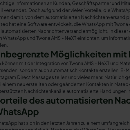
chtige Informationen an Kunden, Geschäftspartner und Mita
il versendet. Doch aufgrund der vielen Vorteile, die What
rmen damit, von dem automatisierten Nachrichtenversand 
teo hat eine Software entwickelt, die WhatsApp mit Twona 
llautomatisierten Nachrichtenversand ermöglicht. In dieser A
n WhatsApp und Twona AMS - NeXT einrichten, um Informatio
ilen.
nbegrenzte Möglichkeiten mit 
e können mit der Integration von Twona AMS - NeXT und Mat
rsenden, sondern auch automatisch Kontakte erstellen, E-
stagram Direct Messages teilen und vieles mehr. Natürlich ge
i einem neu erstellten oder geänderten Kontakten in Mateo
terstützten Nachrichtenkanäle automatisierte Handlungen i
orteile des automatisierten Na
hatsApp
atsApp hat sich in den letzten Jahren zu einem umfangreich
ternehmen entwickelt. Nachdem der WhatsApp-Messenger a