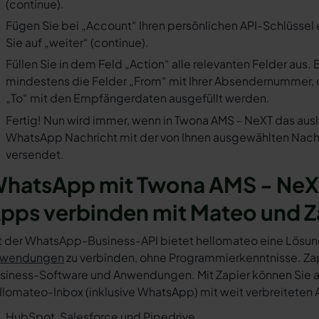
(continue).
Fügen Sie bei „Account“ Ihren persönlichen API-Schlüssel 
Sie auf „weiter“ (continue).
Füllen Sie in dem Feld „Action“ alle relevanten Felder a
mindestens die Felder „From“ mit Ihrer Absendernummer, 
„To“ mit den Empfängerdaten ausgefüllt werden.
Fertig! Nun wird immer, wenn in Twona AMS - NeXT das ausl
WhatsApp Nachricht mit der von Ihnen ausgewählten Nachr
versendet.
hatsApp mit Twona AMS - NeXT
pps verbinden mit Mateo und Z
t der WhatsApp-Business-API bietet hellomateo eine Lösun
wendungen
zu verbinden, ohne Programmierkenntnisse. Zapi
siness-Software und Anwendungen. Mit Zapier können Sie au
llomateo-Inbox (inklusive WhatsApp) mit weit verbreiteten 
HubSpot, Salesforce und Pipedrive