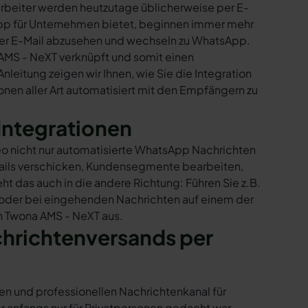
rbeiter werden heutzutage üblicherweise per E-
sApp für Unternehmen bietet, beginnen immer mehr
per E-Mail abzusehen und wechseln zu WhatsApp.
AMS - NeXT verknüpft und somit einen
nleitung zeigen wir Ihnen, wie Sie die Integration
nen aller Art automatisiert mit den Empfängern zu
Integrationen
eo nicht nur automatisierte WhatsApp Nachrichten
Mails verschicken, Kundensegmente bearbeiten,
ht das auch in die andere Richtung: Führen Sie z.B.
 oder bei eingehenden Nachrichten auf einem der
n Twona AMS - NeXT aus.
chrichtenversands per
en und professionellen Nachrichtenkanal für
nfangs nur für Privatpersonen gedacht war,