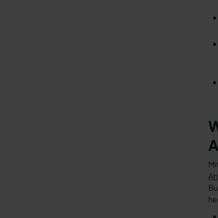
W
A
Mi
An
Bu
he