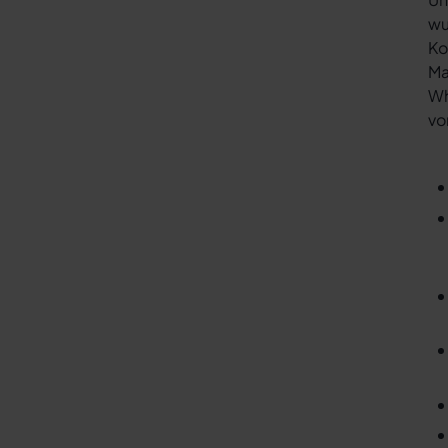
wu
Ko
Ma
Wh
vo