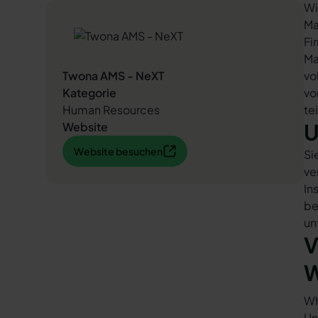
Wi
Ma
Fi
Ma
Twona AMS - NeXT
vo
Kategorie
vo
Human Resources
te
U
Website
Website besuchen
Website besuchen
Si
ve
In
be
un
V
W
Wh
Un