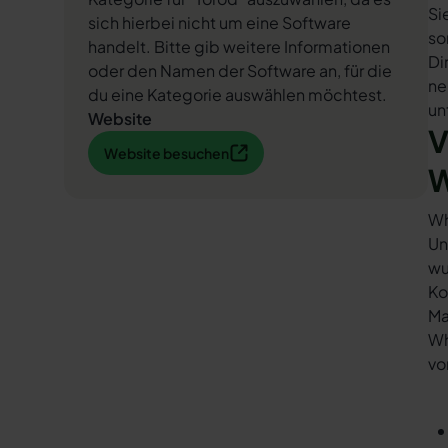
Si
sich hierbei nicht um eine Software
so
handelt. Bitte gib weitere Informationen
Di
oder den Namen der Software an, für die
ne
du eine Kategorie auswählen möchtest.
un
Website
V
Website besuchen
Website besuchen
W
Wh
Un
wu
Ko
Ma
Wh
vo