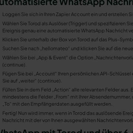
utomatisierte WhatsApp Nachr
Loggen Sie sich in Ihren Zapier Account ein und erstellen S
Wählen Sie Torod als Auslöser (Trigger) und spezifizieren S
Ereignis genau eine automatisierte WhatsApp Nachricht ve
Klicken Sie unterhalb der Box von Torod auf das Plus-Symbo
Suchen Sie nach „hellomateo“ und klicken Sie auf die neues
Wählen Sie bei „App & Event“ die Option „Nachrichtenvorla
(continue).
Fügen Sie bei „Account“ Ihren persönlichen API-Schlüssel 
Sie auf „weiter“ (continue).
Füllen Sie in dem Feld „Action“ alle relevanten Felder a
mindestens die Felder „From“ mit Ihrer Absendernummer, 
„To“ mit den Empfängerdaten ausgefüllt werden.
Fertig! Nun wird immer, wenn in Torod das auslösende Erei
Nachricht mit der von Ihnen ausgewählten Nachrichtenvorl
hatsApp mit Torod und über 6