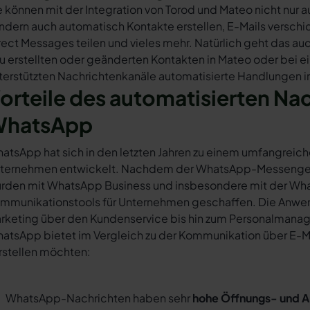
e können mit der Integration von Torod und Mateo nicht nur
ndern auch automatisch Kontakte erstellen, E-Mails versc
rect Messages teilen und vieles mehr. Natürlich geht das auc
u erstellten oder geänderten Kontakten in Mateo oder bei 
terstützten Nachrichtenkanäle automatisierte Handlungen in
orteile des automatisierten Na
hatsApp
atsApp hat sich in den letzten Jahren zu einem umfangreich
ternehmen entwickelt. Nachdem der WhatsApp-Messenger a
rden mit WhatsApp Business und insbesondere mit der Wha
mmunikationstools für Unternehmen geschaffen. Die Anwendu
rketing über den Kundenservice bis hin zum Personalmana
atsApp bietet im Vergleich zu der Kommunikation über E-Mail
rstellen möchten:
WhatsApp-Nachrichten haben sehr
hohe Öffnungs- und A