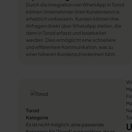
Durch die Integration von WhatsApp in Torod
können Unternehmen ihren Kundenservice
erheblich verbessern. Kunden können ihre
Anfragen direkt über WhatsApp stellen, die
dann in Torod erfasst und bearbeitet
werden. Dies ermöglicht eine schnellere
und effizientere Kommunikation, was zu
einer höheren Kundenzufriedenheit führt.
Wi
Ma
Fi
Ma
Torod
Na
Kategorie
To
U
Es ist nicht möglich, eine passende
Kategorie für "Torod" auszuwählen, da es