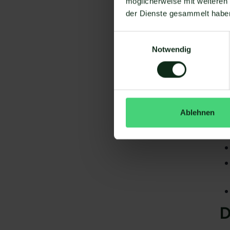
möglicherweise mit weiteren
der Dienste gesammelt habe
Einwilligungsauswahl
Notwendig
Da
gi
To
S
Ablehnen
D