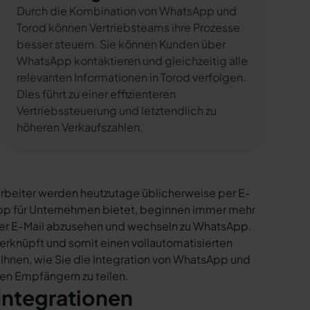
Durch die Kombination von WhatsApp und
Torod können Vertriebsteams ihre Prozesse
besser steuern. Sie können Kunden über
WhatsApp kontaktieren und gleichzeitig alle
relevanten Informationen in Torod verfolgen.
Dies führt zu einer effizienteren
Vertriebssteuerung und letztendlich zu
höheren Verkaufszahlen.
rbeiter werden heutzutage üblicherweise per E-
sApp für Unternehmen bietet, beginnen immer mehr
per E-Mail abzusehen und wechseln zu WhatsApp.
erknüpft und somit einen vollautomatisierten
 Ihnen, wie Sie die Integration von WhatsApp und
 den Empfängern zu teilen.
Integrationen