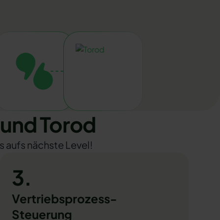
und Torod
s aufs nächste Level!
3.
Vertriebsprozess-
Steuerung