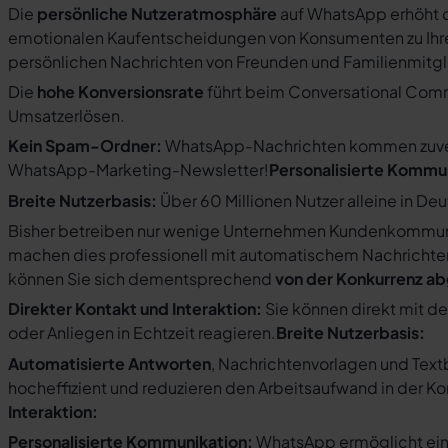
Die
persönliche Nutzeratmosphäre
auf WhatsApp erhöht d
emotionalen Kaufentscheidungen von Konsumenten zu Ihre
persönlichen Nachrichten von Freunden und Familienmit
Die
hohe Konversionsrate
führt beim Conversational Com
Umsatzerlösen.
Kein Spam-Ordner:
WhatsApp-Nachrichten kommen zuverlä
WhatsApp-Marketing-Newsletter!
Personalisierte Kommu
Breite Nutzerbasis:
Über 60 Millionen Nutzer alleine in De
Bisher betreiben nur wenige Unternehmen Kundenkommuni
machen dies professionell mit automatischem Nachricht
können Sie sich dementsprechend
von der Konkurrenz a
Direkter Kontakt und Interaktion:
Sie können direkt mit d
oder Anliegen in Echtzeit reagieren.
Breite Nutzerbasis:
Automatisierte Antworten
, Nachrichtenvorlagen und Tex
hocheffizient und reduzieren den Arbeitsaufwand in der K
Interaktion:
Personalisierte Kommunikation:
WhatsApp ermöglicht ein