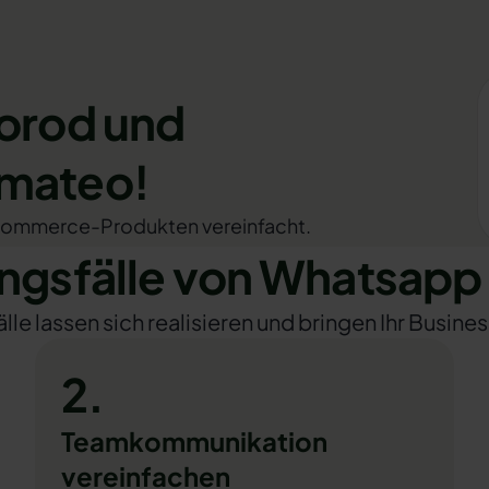
Torod und
omateo!
E-Commerce-Produkten vereinfacht.
gsfälle von Whatsapp 
e lassen sich realisieren und bringen Ihr Busines
2.
Teamkommunikation
vereinfachen