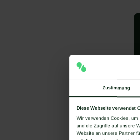
A
Zustimmung
e
V
Diese Webseite verwendet 
Um
Wir verwenden Cookies, um I
und die Zugriffe auf unsere 
Website an unsere Partner fü