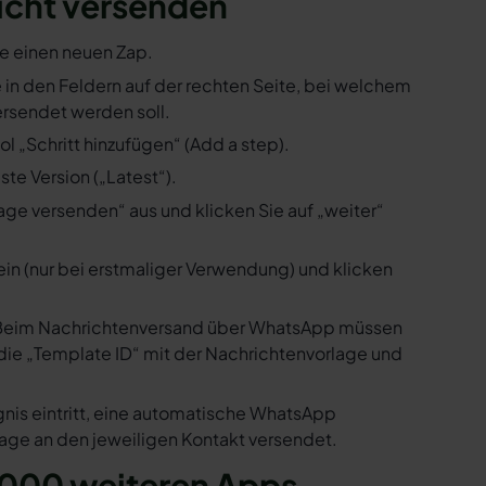
icht versenden
ie einen neuen Zap.
ie in den Feldern auf der rechten Seite, bei welchem
rsendet werden soll.
l „Schritt hinzufügen“ (Add a step).
te Version („Latest“).
ge versenden“ aus und klicken Sie auf „weiter“
ein (nur bei erstmaliger Verwendung) und klicken
us. Beim Nachrichtenversand über WhatsApp müssen
die „Template ID“ mit der Nachrichtenvorlage und
gnis eintritt, eine automatische WhatsApp
age an den jeweiligen Kontakt versendet.
.000 weiteren Apps