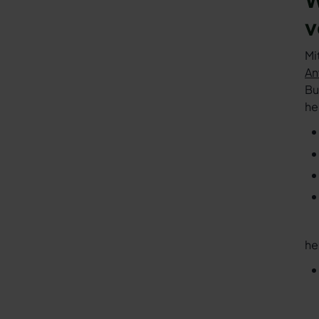
v
Mi
An
Bu
he
he