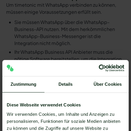
Um timetonic mit WhatsApp verbinden zu können,
müssen einige Voraussetzungen erfüllt sein.
Sie müssen WhatsApp über die WhatsApp-
Business-API nutzen. Mit dem herkömmlichen
WhatsApp-Business-Messenger ist die
Integration nicht möglich.
Ihr WhatsApp Business API Anbieter muss die
nötige Software bereitstellen, um die Integration
zu ermöglichen. Längst nicht alle Anbieter der
WhatsApp API sind in der Lage, eine Integration
von timetonic und WhatsApp zu ermöglichen. Mit
Zustimmung
Details
Über Cookies
Mateo stehen Ihnen dank der Zapier Integration
über 6.000 Apps zur Verfügung, die Sie mit
WhatsApp verbinden können. Darunter ist
Diese Webseite verwendet Cookies
natürlich auch timetonic !
Wir verwenden Cookies, um Inhalte und Anzeigen zu
Da der Einrichtungsprozess der Integration je nach
personalisieren, Funktionen für soziale Medien anbieten
dem Anbieter der WhatsApp API Schnittstelle
zu können und die Zugriffe auf unsere Website zu