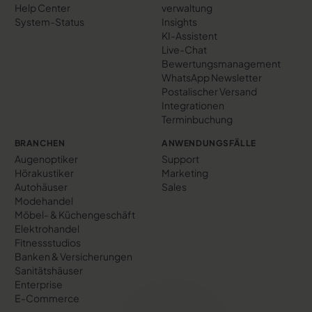
Help Center
verwaltung
System-Status
Insights
KI-Assistent
Live-Chat
Bewertungs­management
WhatsApp Newsletter
Postalischer Versand
Integrationen
Terminbuchung
BRANCHEN
ANWENDUNGSFÄLLE
Augenoptiker
Support
Hörakustiker
Marketing
Autohäuser
Sales
Modehandel
Möbel- & Küchengeschäft
Elektrohandel
Fitnessstudios
Banken & Versicherungen
Sanitätshäuser
Enterprise
E-Commerce