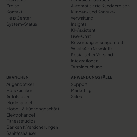
Preise
Automatisierte Kundenreisen
Kontakt
Kunden- und Kontakt­
Help Center
verwaltung
System-Status
Insights
KI-Assistent
Live-Chat
Bewertungs­management
WhatsApp Newsletter
Postalischer Versand
Integrationen
Terminbuchung
BRANCHEN
ANWENDUNGSFÄLLE
Augenoptiker
Support
Hörakustiker
Marketing
Autohäuser
Sales
Modehandel
Möbel- & Küchengeschäft
Elektrohandel
Fitnessstudios
Banken & Versicherungen
Sanitätshäuser