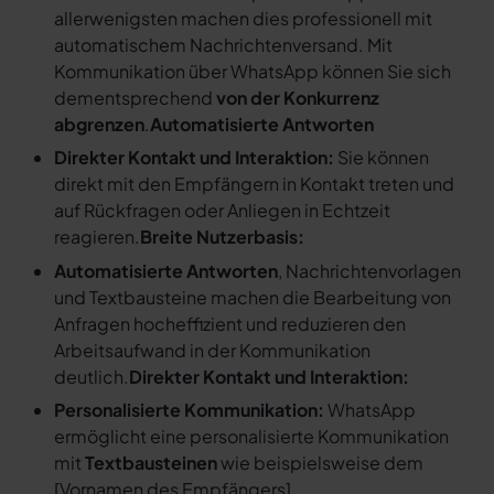
allerwenigsten machen dies professionell mit
automatischem Nachrichtenversand. Mit
Kommunikation über WhatsApp können Sie sich
dementsprechend
von der Konkurrenz
abgrenzen
.
Automatisierte Antworten
Direkter Kontakt und Interaktion:
Sie können
direkt mit den Empfängern in Kontakt treten und
auf Rückfragen oder Anliegen in Echtzeit
reagieren.
Breite Nutzerbasis:
Automatisierte Antworten
, Nachrichtenvorlagen
und Textbausteine machen die Bearbeitung von
Anfragen hocheffizient und reduzieren den
Arbeitsaufwand in der Kommunikation
deutlich.
Direkter Kontakt und Interaktion:
Personalisierte Kommunikation:
WhatsApp
ermöglicht eine personalisierte Kommunikation
mit
Textbausteinen
wie beispielsweise dem
[
Vornamen des Empfängers
].