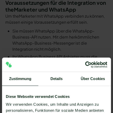
Voraussetzungen für die Integration von
theMarketer und WhatsApp
Um theMarketer mit WhatsApp verbinden zu können,
müssen einige Voraussetzungen erfüllt sein.
Sie müssen WhatsApp über die WhatsApp-
Business-API nutzen. Mit dem herkömmlichen
WhatsApp-Business-Messenger ist die
Integration nicht möglich.
Ihr WhatsApp Business API Anbieter muss die
nötige Software bereitstellen, um die Integration
zu ermöglichen. Längst nicht alle Anbieter der
WhatsApp API sind in der Lage, eine Integration
Zustimmung
Details
Über Cookies
von theMarketer und WhatsApp zu ermöglichen.
Mit Mateo stehen Ihnen dank der Zapier
Integration über 6.000 Apps zur Verfügung, die
Diese Webseite verwendet Cookies
Sie mit WhatsApp verbinden können. Darunter ist
Wir verwenden Cookies, um Inhalte und Anzeigen zu
natürlich auch theMarketer !
personalisieren, Funktionen für soziale Medien anbieten