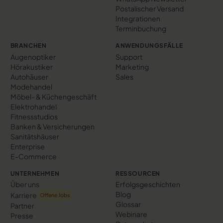
Postalischer Versand
Integrationen
Terminbuchung
BRANCHEN
ANWENDUNGSFÄLLE
Augenoptiker
Support
Hörakustiker
Marketing
Autohäuser
Sales
Modehandel
Möbel- & Küchengeschäft
Elektrohandel
Fitnessstudios
Banken & Versicherungen
Sanitätshäuser
Enterprise
E-Commerce
UNTERNEHMEN
RESSOURCEN
Über uns
Erfolgs­geschichten
Blog
Karriere
Offene Jobs
Glossar
Partner
Webinare
Presse