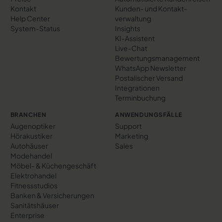
Kontakt
Kunden- und Kontakt­
Help Center
verwaltung
System-Status
Insights
KI-Assistent
Live-Chat
Bewertungs­management
WhatsApp Newsletter
Postalischer Versand
Integrationen
Terminbuchung
BRANCHEN
ANWENDUNGSFÄLLE
Augenoptiker
Support
Hörakustiker
Marketing
Autohäuser
Sales
Modehandel
Möbel- & Küchengeschäft
Elektrohandel
Fitnessstudios
Banken & Versicherungen
Sanitätshäuser
Enterprise