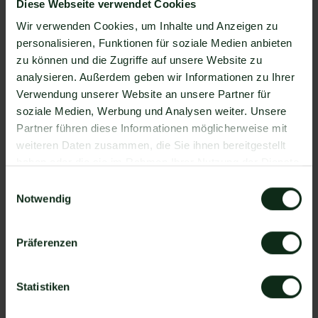
Diese Webseite verwendet Cookies
ermöglichen. Mit Mateo stehen Ihnen dank der
Wir verwenden Cookies, um Inhalte und Anzeigen zu
Zapier Integration über 6.000 Apps zur
personalisieren, Funktionen für soziale Medien anbieten
Verfügung, die Sie mit WhatsApp verbinden
zu können und die Zugriffe auf unsere Website zu
können. Darunter ist natürlich auch
analysieren. Außerdem geben wir Informationen zu Ihrer
SubscriptionFlow !
Verwendung unserer Website an unsere Partner für
Da der Einrichtungsprozess der Integration je nach
soziale Medien, Werbung und Analysen weiter. Unsere
dem Anbieter der WhatsApp API Schnittstelle
Partner führen diese Informationen möglicherweise mit
differenziert, gibt es keine allgemein gültige
weiteren Daten zusammen, die Sie ihnen bereitgestellt
Anleitung. Wir zeigen Ihnen im Folgenden, wie die
haben oder die sie im Rahmen Ihrer Nutzung der Dienste
Einrichtung der Integration von SubscriptionFlow und
gesammelt haben.
Einwilligungsauswahl
WhatsApp mit Mateo funktioniert.
Notwendig
So funktioniert die Integration von
SubscriptionFlow und WhatsApp
Präferenzen
Schritt 1: Zapier Konto erstellen, SubscriptionFlow
Account und Mateo Konto hinzufügen
Statistiken
Schritt 2: Eine der Apps (SubscriptionFlow oder
Mateo) als Auslöser hinzufügen