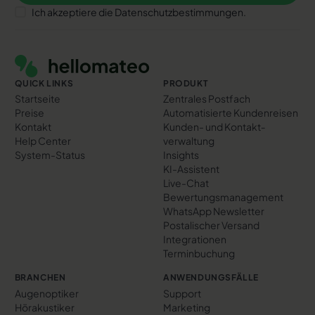
Ich akzeptiere die Datenschutzbestimmungen.
Footer
QUICK LINKS
PRODUKT
Startseite
Zentrales Postfach
Preise
Automatisierte Kundenreisen
Kontakt
Kunden- und Kontakt­
Help Center
verwaltung
System-Status
Insights
KI-Assistent
Live-Chat
Bewertungs­management
WhatsApp Newsletter
Postalischer Versand
Integrationen
Terminbuchung
BRANCHEN
ANWENDUNGSFÄLLE
Augenoptiker
Support
Hörakustiker
Marketing