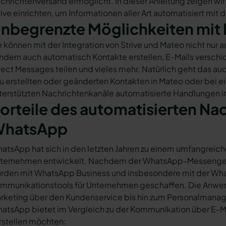
chrichtenversand ermöglicht. In dieser Anleitung zeigen wir
rive einrichten, um Informationen aller Art automatisiert mit
nbegrenzte Möglichkeiten mit 
e können mit der Integration von Strive und Mateo nicht nu
ndern auch automatisch Kontakte erstellen, E-Mails versc
rect Messages teilen und vieles mehr. Natürlich geht das auc
u erstellten oder geänderten Kontakten in Mateo oder bei 
terstützten Nachrichtenkanäle automatisierte Handlungen in 
orteile des automatisierten Na
hatsApp
atsApp hat sich in den letzten Jahren zu einem umfangreich
ternehmen entwickelt. Nachdem der WhatsApp-Messenger a
rden mit WhatsApp Business und insbesondere mit der Wha
mmunikationstools für Unternehmen geschaffen. Die Anwendu
rketing über den Kundenservice bis hin zum Personalmana
atsApp bietet im Vergleich zu der Kommunikation über E-Mail
rstellen möchten: