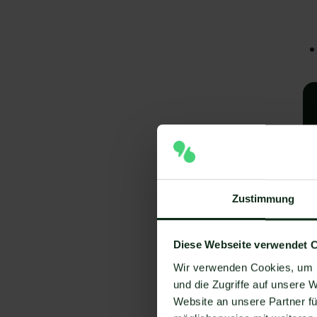
Zustimmung
A
Diese Webseite verwendet 
e
Wir verwenden Cookies, um I
und die Zugriffe auf unsere 
V
Website an unsere Partner fü
Um