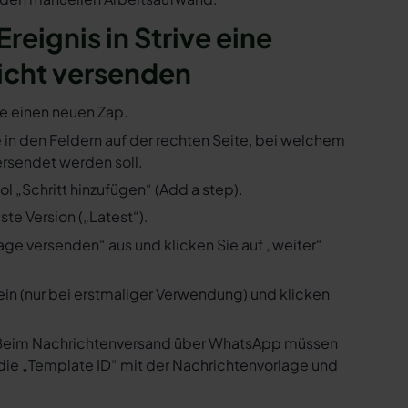
Ereignis in Strive eine
icht versenden
ie einen neuen Zap.
ie in den Feldern auf der rechten Seite, bei welchem
rsendet werden soll.
l „Schritt hinzufügen“ (Add a step).
te Version („Latest“).
ge versenden“ aus und klicken Sie auf „weiter“
ein (nur bei erstmaliger Verwendung) und klicken
us. Beim Nachrichtenversand über WhatsApp müssen
die „Template ID“ mit der Nachrichtenvorlage und