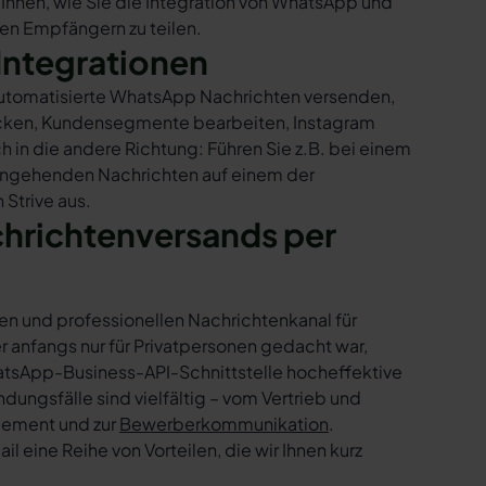
 Ihnen, wie Sie die Integration von WhatsApp und
 den Empfängern zu teilen.
Integrationen
r automatisierte WhatsApp Nachrichten versenden,
hicken, Kundensegmente bearbeiten, Instagram
h in die andere Richtung: Führen Sie z.B. bei einem
eingehenden Nachrichten auf einem der
Strive aus.
chrichtenversands per
en und professionellen Nachrichtenkanal für
nfangs nur für Privatpersonen gedacht war,
tsApp-Business-API-Schnittstelle hocheffektive
ngsfälle sind vielfältig – vom Vertrieb und
gement und zur
Bewerberkommunikation
.
 eine Reihe von Vorteilen, die wir Ihnen kurz