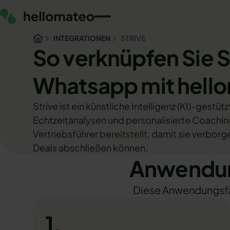
INTEGRATIONEN
STRIVE
So verknüpfen Sie S
Whatsapp mit hell
Strive ist ein künstliche Intelligenz (KI)-gestü
Echtzeitanalysen und personalisierte Coachi
Vertriebsführer bereitstellt, damit sie verb
Deals abschließen können.
Anwendung
Diese Anwendungsfäll
1.