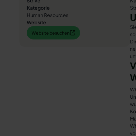
Strive
Na
Kategorie
St
U
Human Resources
Website
Si
Website besuchen
Website besuchen
so
Di
ne
un
V
W
Wh
Un
wu
Ko
Ma
Wh
vo