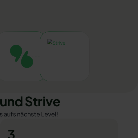
und Strive
s aufs nächste Level!
3.