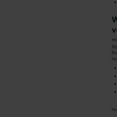
W
v
Mi
An
Bu
he
he