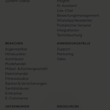
System-Status
Insights
KI-Assistent
Live-Chat
Bewertungs­management
WhatsApp Newsletter
Postalischer Versand
Integrationen
Terminbuchung
BRANCHEN
ANWENDUNGSFÄLLE
Augenoptiker
Support
Hörakustiker
Marketing
Autohäuser
Sales
Modehandel
Möbel- & Küchengeschäft
Elektrohandel
Fitnessstudios
Banken & Versicherungen
Sanitätshäuser
Enterprise
E-Commerce
UNTERNEHMEN
RESSOURCEN