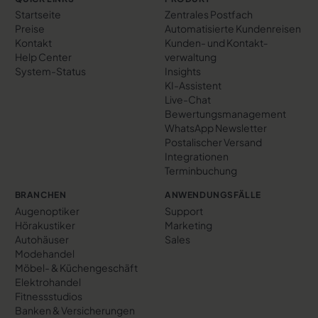
Startseite
Zentrales Postfach
Preise
Automatisierte Kundenreisen
Kontakt
Kunden- und Kontakt­
Help Center
verwaltung
System-Status
Insights
KI-Assistent
Live-Chat
Bewertungs­management
WhatsApp Newsletter
Postalischer Versand
Integrationen
Terminbuchung
BRANCHEN
ANWENDUNGSFÄLLE
Augenoptiker
Support
Hörakustiker
Marketing
Autohäuser
Sales
Modehandel
Möbel- & Küchengeschäft
Elektrohandel
Fitnessstudios
Banken & Versicherungen