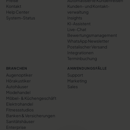
Preise
Automatisierte Kundenreisen
Kontakt
Kunden- und Kontakt­
Help Center
verwaltung
System-Status
Insights
KI-Assistent
Live-Chat
Bewertungs­management
WhatsApp Newsletter
Postalischer Versand
Integrationen
Terminbuchung
BRANCHEN
ANWENDUNGSFÄLLE
Augenoptiker
Support
Hörakustiker
Marketing
Autohäuser
Sales
Modehandel
Möbel- & Küchengeschäft
Elektrohandel
Fitnessstudios
Banken & Versicherungen
Sanitätshäuser
Enterprise