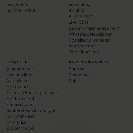
Help Center
verwaltung
System-Status
Insights
KI-Assistent
Live-Chat
Bewertungs­management
WhatsApp Newsletter
Postalischer Versand
Integrationen
Terminbuchung
BRANCHEN
ANWENDUNGSFÄLLE
Augenoptiker
Support
Hörakustiker
Marketing
Autohäuser
Sales
Modehandel
Möbel- & Küchengeschäft
Elektrohandel
Fitnessstudios
Banken & Versicherungen
Sanitätshäuser
Enterprise
E-Commerce