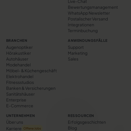
Live-Chat
Bewertungs­management
WhatsApp Newsletter
Postalischer Versand
Integrationen
Terminbuchung
BRANCHEN
ANWENDUNGSFÄLLE
Augenoptiker
Support
Hörakustiker
Marketing
Autohäuser
Sales
Modehandel
Möbel- & Küchengeschäft
Elektrohandel
Fitnessstudios
Banken & Versicherungen
Sanitätshäuser
Enterprise
E-Commerce
UNTERNEHMEN
RESSOURCEN
Über uns
Erfolgs­geschichten
Blog
Karriere
Offene Jobs