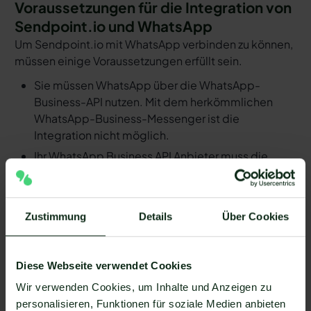
Voraussetzungen für die Integration von
Sendpoint.io und WhatsApp
Um Sendpoint.io mit WhatsApp verbinden zu können,
müssen einige Voraussetzungen erfüllt sein.
Sie müssen WhatsApp über die WhatsApp-
Business-API nutzen. Mit dem herkömmlichen
WhatsApp-Business-Messenger ist die
Integration nicht möglich.
Ihr WhatsApp Business API Anbieter muss die
nötige Software bereitstellen, um die Integration
zu ermöglichen. Längst nicht alle Anbieter der
WhatsApp API sind in der Lage, eine Integration
Zustimmung
Details
Über Cookies
von Sendpoint.io und WhatsApp zu ermöglichen.
Mit Mateo stehen Ihnen dank der Zapier
Integration über 6.000 Apps zur Verfügung, die
Diese Webseite verwendet Cookies
Sie mit WhatsApp verbinden können. Darunter ist
Wir verwenden Cookies, um Inhalte und Anzeigen zu
natürlich auch Sendpoint.io !
personalisieren, Funktionen für soziale Medien anbieten