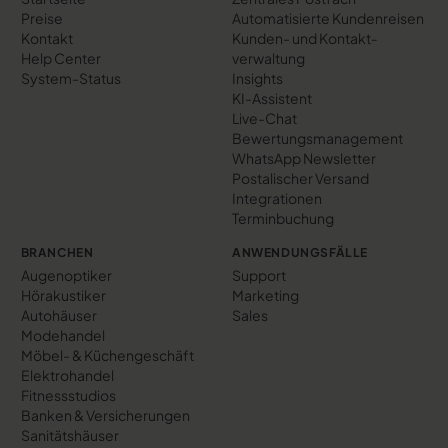
Preise
Automatisierte Kundenreisen
Kontakt
Kunden- und Kontakt­
Help Center
verwaltung
System-Status
Insights
KI-Assistent
Live-Chat
Bewertungs­management
WhatsApp Newsletter
Postalischer Versand
Integrationen
Terminbuchung
BRANCHEN
ANWENDUNGSFÄLLE
Augenoptiker
Support
Hörakustiker
Marketing
Autohäuser
Sales
Modehandel
Möbel- & Küchengeschäft
Elektrohandel
Fitnessstudios
Banken & Versicherungen
Sanitätshäuser