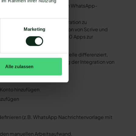
ie im Rahmen Ihrer Nutzung
utzen. Mit dem herkömmlichen WhatsApp-
e bereitstellen, um die Integration zu
ind in der Lage, eine Integration von Scrive und
Marketing
 Zapier Integration über 6.000 Apps zur
 ist natürlich auch Scrive !
er der WhatsApp API Schnittstelle differenziert,
 Folgenden, wie die Einrichtung der Integration von
Alle zulassen
ive und WhatsApp
o Konto hinzufügen
inzufügen
 definieren (z.B. WhatsApp Nachrichtenvorlage mit
n den manuellen Arbeitsaufwand.