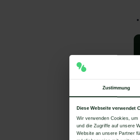
Zustimmung
A
Diese Webseite verwendet 
e
Wir verwenden Cookies, um I
V
und die Zugriffe auf unsere 
Website an unsere Partner fü
Um