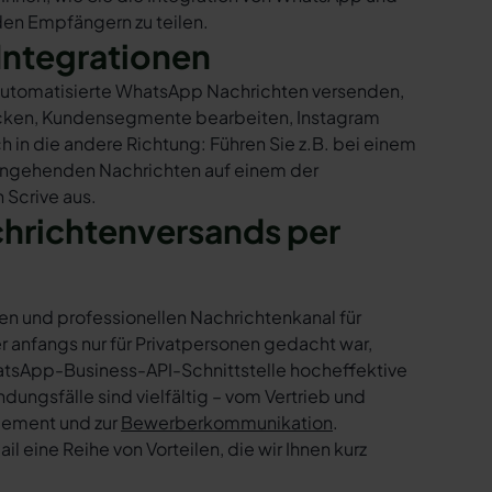
 den Empfängern zu teilen.
Integrationen
r automatisierte WhatsApp Nachrichten versenden,
hicken, Kundensegmente bearbeiten, Instagram
h in die andere Richtung: Führen Sie z.B. bei einem
eingehenden Nachrichten auf einem der
 Scrive aus.
chrichtenversands per
en und professionellen Nachrichtenkanal für
nfangs nur für Privatpersonen gedacht war,
tsApp-Business-API-Schnittstelle hocheffektive
ngsfälle sind vielfältig – vom Vertrieb und
gement und zur
Bewerberkommunikation
.
 eine Reihe von Vorteilen, die wir Ihnen kurz