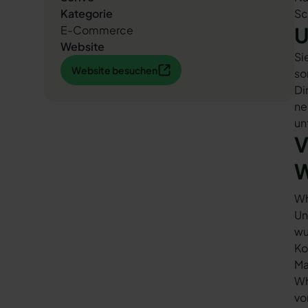
Kategorie
Sc
U
E-Commerce
Website
Si
Website besuchen
Website besuchen
so
Di
ne
un
V
W
Wh
Un
wu
Ko
Ma
Wh
vo