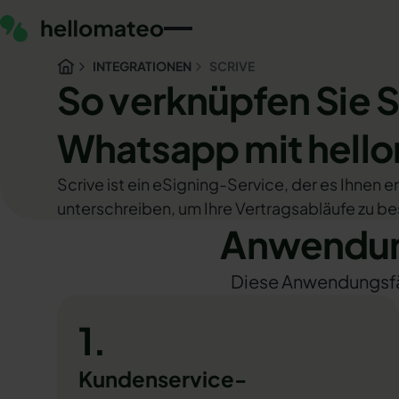
INTEGRATIONEN
SCRIVE
So verknüpfen Sie S
Whatsapp mit hell
Scrive ist ein eSigning-Service, der es Ihnen e
unterschreiben, um Ihre Vertragsabläufe zu be
Anwendung
Diese Anwendungsfäll
1.
Kundenservice-