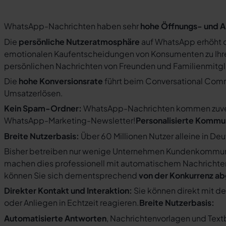
WhatsApp-Nachrichten haben sehr
hohe Öffnungs- und A
Die
persönliche Nutzeratmosphäre
auf WhatsApp erhöht d
emotionalen Kaufentscheidungen von Konsumenten zu Ihre
persönlichen Nachrichten von Freunden und Familienmit
Die
hohe Konversionsrate
führt beim Conversational Com
Umsatzerlösen.
Kein Spam-Ordner:
WhatsApp-Nachrichten kommen zuverlä
WhatsApp-Marketing-Newsletter!
Personalisierte Kommu
Breite Nutzerbasis:
Über 60 Millionen Nutzer alleine in De
Bisher betreiben nur wenige Unternehmen Kundenkommuni
machen dies professionell mit automatischem Nachricht
können Sie sich dementsprechend
von der Konkurrenz a
Direkter Kontakt und Interaktion:
Sie können direkt mit d
oder Anliegen in Echtzeit reagieren.
Breite Nutzerbasis:
Automatisierte Antworten
, Nachrichtenvorlagen und Tex