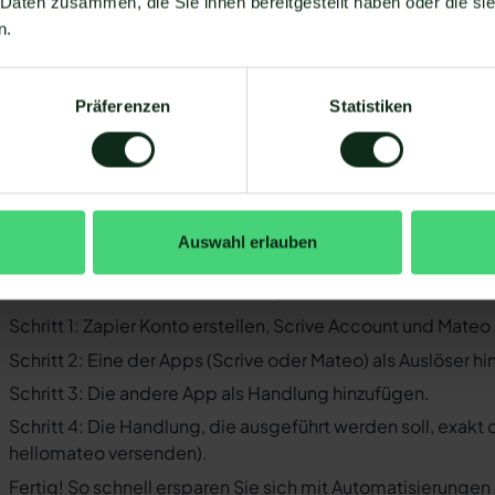
 Daten zusammen, die Sie ihnen bereitgestellt haben oder die s
Sie müssen WhatsApp über die WhatsApp-Business-API n
n.
Business-Messenger ist die Integration nicht möglich.
Ihr WhatsApp Business API Anbieter muss die nötige Softwar
ermöglichen. Längst nicht alle Anbieter der WhatsApp API s
Präferenzen
Statistiken
WhatsApp zu ermöglichen. Mit Mateo stehen Ihnen dank der
Verfügung, die Sie mit WhatsApp verbinden können. Darunter
 der Einrichtungsprozess der Integration je nach dem Anbiet
bt es keine allgemein gültige Anleitung. Wir zeigen Ihnen im
Auswahl erlauben
rive und WhatsApp mit Mateo funktioniert.
o funktioniert die Integration von Scr
Schritt 1: Zapier Konto erstellen, Scrive Account und Mate
Schritt 2: Eine der Apps (Scrive oder Mateo) als Auslöser h
Schritt 3: Die andere App als Handlung hinzufügen.
Schritt 4: Die Handlung, die ausgeführt werden soll, exakt
hellomateo versenden).
Fertig! So schnell ersparen Sie sich mit Automatisierunge