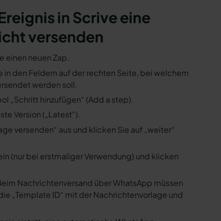
Ereignis in Scrive eine
icht versenden
ie einen neuen Zap.
Sie in den Feldern auf der rechten Seite, bei welchem
rsendet werden soll.
ol „Schritt hinzufügen“ (Add a step).
te Version („Latest“).
ge versenden“ aus und klicken Sie auf „weiter“
ein (nur bei erstmaliger Verwendung) und klicken
us. Beim Nachrichtenversand über WhatsApp müssen
die „Template ID“ mit der Nachrichtenvorlage und