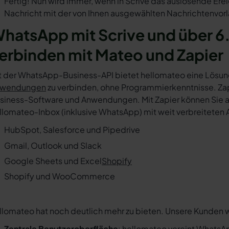
Fertig! Nun wird immer, wenn in Scrive das auslösende Ere
Nachricht mit der von Ihnen ausgewählten Nachrichtenvorl
hatsApp mit Scrive und über 6
erbinden mit Mateo und Zapier
t der WhatsApp-Business-API bietet hellomateo eine Lösun
wendungen
zu verbinden, ohne Programmierkenntnisse. Zapi
siness-Software und Anwendungen. Mit Zapier können Sie au
llomateo-Inbox (inklusive WhatsApp) mit weit verbreiteten 
HubSpot, Salesforce und Pipedrive
Gmail, Outlook und Slack
Google Sheets und Excel
Shopify
Shopify und WooCommerce
llomateo hat noch deutlich mehr zu bieten. Unsere Kunden 
Zentrale Benutzeroberfläche
: hellomateo vereint WhatsAp