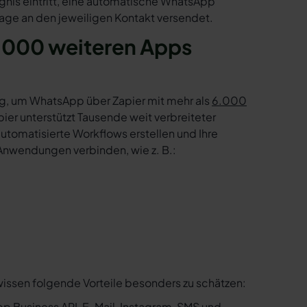
ignis eintritt, eine automatische WhatsApp
age an den jeweiligen Kontakt versendet.
.000 weiteren Apps
g, um WhatsApp über Zapier mit mehr als
6.000
er unterstützt Tausende weit verbreiteter
tomatisierte Workflows erstellen und Ihre
Anwendungen verbinden, wie z. B.:
wissen folgende Vorteile besonders zu schätzen:
p Business API, E-Mail, Instagram, SMS und