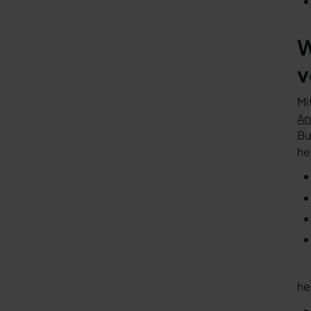
W
v
Mi
An
Bu
he
he