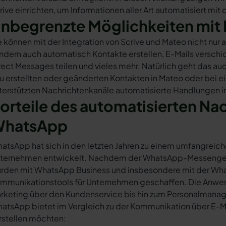
rive einrichten, um Informationen aller Art automatisiert mit
nbegrenzte Möglichkeiten mit 
e können mit der Integration von Scrive und Mateo nicht nu
ndern auch automatisch Kontakte erstellen, E-Mails versc
rect Messages teilen und vieles mehr. Natürlich geht das auc
u erstellten oder geänderten Kontakten in Mateo oder bei 
terstützten Nachrichtenkanäle automatisierte Handlungen in
orteile des automatisierten Na
hatsApp
atsApp hat sich in den letzten Jahren zu einem umfangreich
ternehmen entwickelt. Nachdem der WhatsApp-Messenger a
rden mit WhatsApp Business und insbesondere mit der Wha
mmunikationstools für Unternehmen geschaffen. Die Anwendu
rketing über den Kundenservice bis hin zum Personalmana
atsApp bietet im Vergleich zu der Kommunikation über E-Mail
rstellen möchten: