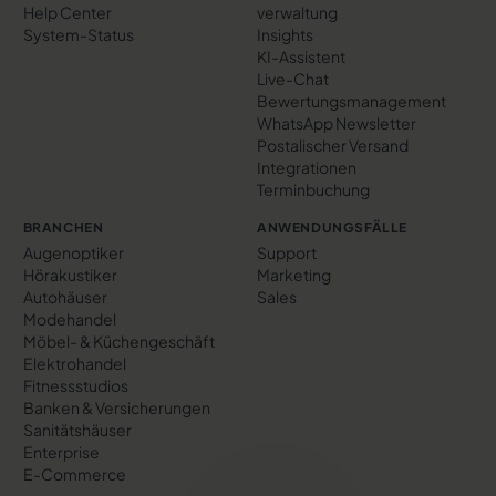
Help Center
verwaltung
System-Status
Insights
KI-Assistent
Live-Chat
Bewertungs­management
WhatsApp Newsletter
Postalischer Versand
Integrationen
Terminbuchung
BRANCHEN
ANWENDUNGSFÄLLE
Augenoptiker
Support
Hörakustiker
Marketing
Autohäuser
Sales
Modehandel
Möbel- & Küchengeschäft
Elektrohandel
Fitnessstudios
Banken & Versicherungen
Sanitätshäuser
Enterprise
E-Commerce