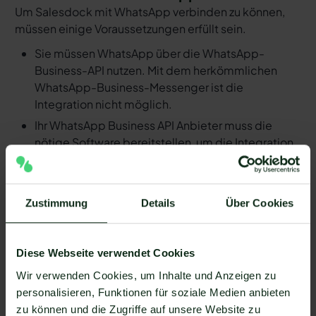
Um Salesdock mit WhatsApp verbinden zu können,
müssen einige Voraussetzungen erfüllt sein.
Sie müssen WhatsApp über die WhatsApp-
Business-API nutzen. Mit dem herkömmlichen
WhatsApp-Business-Messenger ist die
Integration nicht möglich.
Ihr WhatsApp Business API Anbieter muss die
nötige Software bereitstellen, um die Integration
zu ermöglichen. Längst nicht alle Anbieter der
WhatsApp API sind in der Lage, eine Integration
von Salesdock und WhatsApp zu ermöglichen. Mit
Zustimmung
Details
Über Cookies
Mateo stehen Ihnen dank der Zapier Integration
über 6.000 Apps zur Verfügung, die Sie mit
WhatsApp verbinden können. Darunter ist
Diese Webseite verwendet Cookies
natürlich auch Salesdock !
Wir verwenden Cookies, um Inhalte und Anzeigen zu
Da der Einrichtungsprozess der Integration je nach
personalisieren, Funktionen für soziale Medien anbieten
dem Anbieter der WhatsApp API Schnittstelle
zu können und die Zugriffe auf unsere Website zu