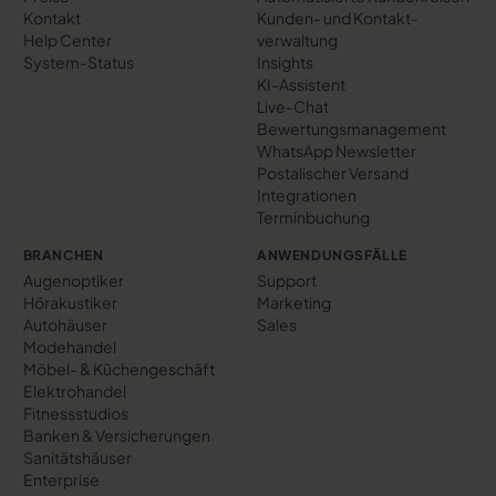
Kontakt
Kunden- und Kontakt­
Help Center
verwaltung
System-Status
Insights
KI-Assistent
Live-Chat
Bewertungs­management
WhatsApp Newsletter
Postalischer Versand
Integrationen
Terminbuchung
BRANCHEN
ANWENDUNGSFÄLLE
Augenoptiker
Support
Hörakustiker
Marketing
Autohäuser
Sales
Modehandel
Möbel- & Küchengeschäft
Elektrohandel
Fitnessstudios
Banken & Versicherungen
Sanitätshäuser
Enterprise