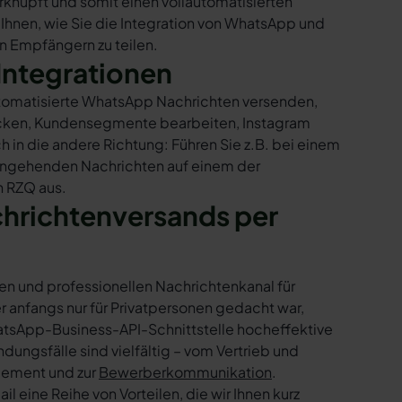
knüpft und somit einen vollautomatisierten
 Ihnen, wie Sie die Integration von WhatsApp und
en Empfängern zu teilen.
Integrationen
automatisierte WhatsApp Nachrichten versenden,
hicken, Kundensegmente bearbeiten, Instagram
h in die andere Richtung: Führen Sie z.B. bei einem
eingehenden Nachrichten auf einem der
n RZQ aus.
chrichtenversands per
en und professionellen Nachrichtenkanal für
nfangs nur für Privatpersonen gedacht war,
tsApp-Business-API-Schnittstelle hocheffektive
ngsfälle sind vielfältig – vom Vertrieb und
gement und zur
Bewerberkommunikation
.
 eine Reihe von Vorteilen, die wir Ihnen kurz