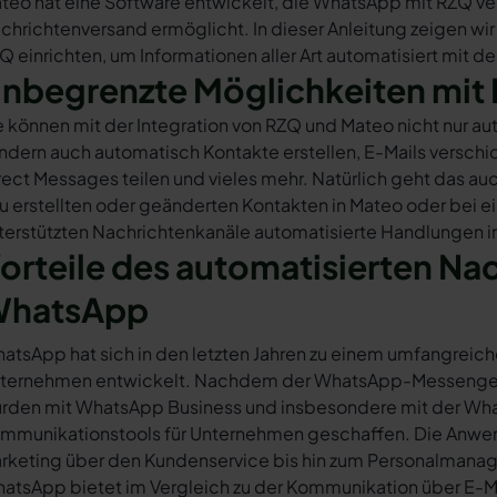
teo hat eine Software entwickelt, die WhatsApp mit RZQ ver
chrichtenversand ermöglicht. In dieser Anleitung zeigen wir
Q einrichten, um Informationen aller Art automatisiert mit d
nbegrenzte Möglichkeiten mit 
e können mit der Integration von RZQ und Mateo nicht nur 
ndern auch automatisch Kontakte erstellen, E-Mails versc
rect Messages teilen und vieles mehr. Natürlich geht das auc
u erstellten oder geänderten Kontakten in Mateo oder bei 
terstützten Nachrichtenkanäle automatisierte Handlungen i
orteile des automatisierten Na
hatsApp
atsApp hat sich in den letzten Jahren zu einem umfangreich
ternehmen entwickelt. Nachdem der WhatsApp-Messenger a
rden mit WhatsApp Business und insbesondere mit der Wha
mmunikationstools für Unternehmen geschaffen. Die Anwendu
rketing über den Kundenservice bis hin zum Personalmana
atsApp bietet im Vergleich zu der Kommunikation über E-Mail