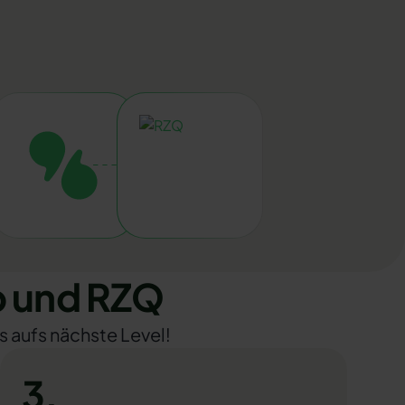
p und RZQ
s aufs nächste Level!
3.