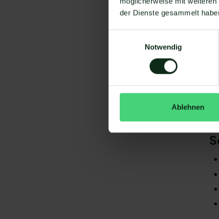
möglicherweise mit weiteren
Um
der Dienste gesammelt habe
Einwilligungsauswahl
Notwendig
Da
Ablehnen
gi
RZ
S