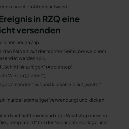
n den manuellen Arbeitsaufwand.
 Ereignis in RZQ eine
icht versenden
ie einen neuen Zap.
 in den Feldern auf der rechten Seite, bei welchem
rsendet werden soll.
„Schritt hinzufügen“ (Add a step).
te Version („Latest“).
ge versenden“ aus und klicken Sie auf „weiter“
ein (nur bei erstmaliger Verwendung) und klicken
us. Beim Nachrichtenversand über WhatsApp müssen
die „Template ID“ mit der Nachrichtenvorlage und