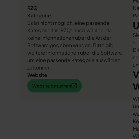
Ma
RZQ
Na
Kategorie
RZ
U
Es ist nicht möglich, eine passende
Kategorie für "RZQ" auszuwählen, da
Si
keine Informationen über die Art der
so
Software gegeben wurden. Bitte gib
Di
weitere Informationen über die Software,
ne
um eine passende Kategorie auswählen
un
zu können.
V
Website
Website besuchen
W
Website besuchen
Wh
Un
wu
Ko
Ma
Wh