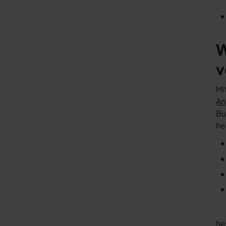
W
v
Mi
An
Bu
he
he