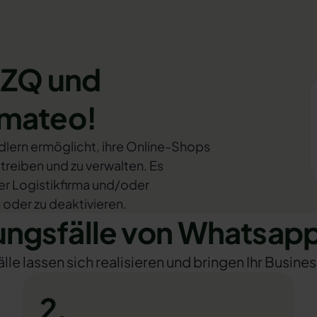
RZQ und
omateo!
lern ermöglicht, ihre Online-Shops
treiben und zu verwalten. Es
er Logistikfirma und/oder
 oder zu deaktivieren.
gsfälle von Whatsap
e lassen sich realisieren und bringen Ihr Busines
2.