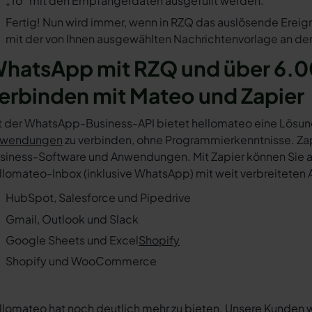
„To“ mit den Empfängerdaten ausgefüllt werden.
Fertig! Nun wird immer, wenn in RZQ das auslösende Ereign
mit der von Ihnen ausgewählten Nachrichtenvorlage an den
hatsApp mit RZQ und über 6.0
erbinden mit Mateo und Zapier
t der WhatsApp-Business-API bietet hellomateo eine Lösun
wendungen
zu verbinden, ohne Programmierkenntnisse. Zapi
siness-Software und Anwendungen. Mit Zapier können Sie au
llomateo-Inbox (inklusive WhatsApp) mit weit verbreiteten 
HubSpot, Salesforce und Pipedrive
Gmail, Outlook und Slack
Google Sheets und Excel
Shopify
Shopify und WooCommerce
llomateo hat noch deutlich mehr zu bieten. Unsere Kunden 