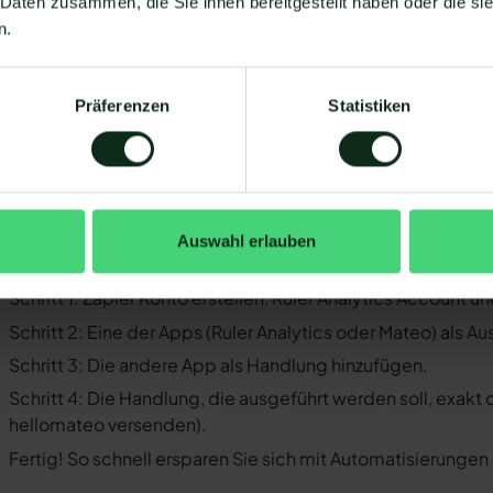
 Daten zusammen, die Sie ihnen bereitgestellt haben oder die s
Business-Messenger ist die Integration nicht möglich.
n.
Ihr WhatsApp Business API Anbieter muss die nötige Softwar
ermöglichen. Längst nicht alle Anbieter der WhatsApp API s
Analytics und WhatsApp zu ermöglichen. Mit Mateo stehen 
Präferenzen
Statistiken
Apps zur Verfügung, die Sie mit WhatsApp verbinden können.
 der Einrichtungsprozess der Integration je nach dem Anbiet
bt es keine allgemein gültige Anleitung. Wir zeigen Ihnen im
ler Analytics und WhatsApp mit Mateo funktioniert.
Auswahl erlauben
o funktioniert die Integration von Rul
Schritt 1: Zapier Konto erstellen, Ruler Analytics Account 
Schritt 2: Eine der Apps (Ruler Analytics oder Mateo) als A
Schritt 3: Die andere App als Handlung hinzufügen.
Schritt 4: Die Handlung, die ausgeführt werden soll, exakt
hellomateo versenden).
Fertig! So schnell ersparen Sie sich mit Automatisierunge