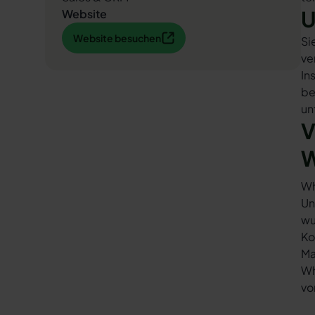
U
Website
Website besuchen
Website besuchen
Si
ve
In
be
un
V
W
Wh
Un
wu
Ko
Ma
Wh
vo