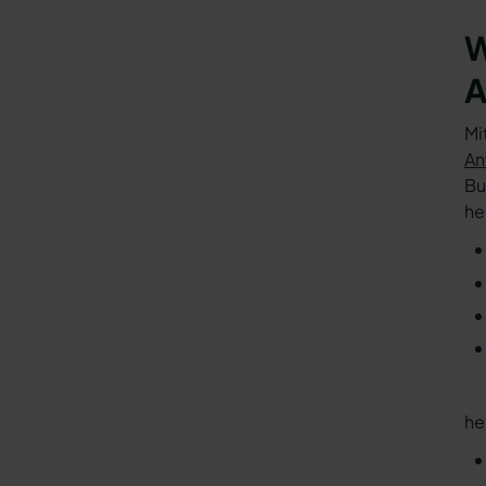
W
A
Mi
An
Bu
he
he