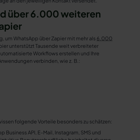
age an den jeweiligen Kontakt versendet.
nd über 6.000 weiteren
apier
g, um WhatsApp über Zapier mit mehr als
6.000
er unterstützt Tausende weit verbreiteter
tomatisierte Workflows erstellen und Ihre
Anwendungen verbinden, wie z. B.:
wissen folgende Vorteile besonders zu schätzen:
p Business API, E-Mail, Instagram, SMS und
e intuitive Benutzeroberfläche beinhaltet diverse