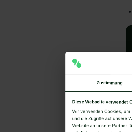
Zustimmung
A
I
Diese Webseite verwendet 
V
Wir verwenden Cookies, um I
und die Zugriffe auf unsere 
Um
Website an unsere Partner fü