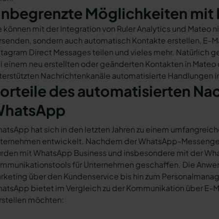
nbegrenzte Möglichkeiten mit 
e können mit der Integration von Ruler Analytics und Mateo 
rsenden, sondern auch automatisch Kontakte erstellen, E-
stagram Direct Messages teilen und vieles mehr. Natürlich ge
i einem neu erstellten oder geänderten Kontakten in Mateo
terstützten Nachrichtenkanäle automatisierte Handlungen in 
orteile des automatisierten Na
hatsApp
atsApp hat sich in den letzten Jahren zu einem umfangreich
ternehmen entwickelt. Nachdem der WhatsApp-Messenger a
rden mit WhatsApp Business und insbesondere mit der Wha
mmunikationstools für Unternehmen geschaffen. Die Anwendu
rketing über den Kundenservice bis hin zum Personalmana
atsApp bietet im Vergleich zu der Kommunikation über E-Mail
rstellen möchten: