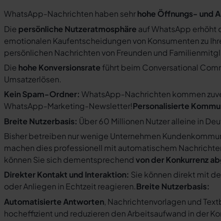
WhatsApp-Nachrichten haben sehr
hohe Öffnungs- und A
Die
persönliche Nutzeratmosphäre
auf WhatsApp erhöht d
emotionalen Kaufentscheidungen von Konsumenten zu Ihre
persönlichen Nachrichten von Freunden und Familienmit
Die
hohe Konversionsrate
führt beim Conversational Com
Umsatzerlösen.
Kein Spam-Ordner:
WhatsApp-Nachrichten kommen zuverlä
WhatsApp-Marketing-Newsletter!
Personalisierte Kommu
Breite Nutzerbasis:
Über 60 Millionen Nutzer alleine in De
Bisher betreiben nur wenige Unternehmen Kundenkommuni
machen dies professionell mit automatischem Nachricht
können Sie sich dementsprechend
von der Konkurrenz a
Direkter Kontakt und Interaktion:
Sie können direkt mit d
oder Anliegen in Echtzeit reagieren.
Breite Nutzerbasis:
Automatisierte Antworten
, Nachrichtenvorlagen und Tex
hocheffizient und reduzieren den Arbeitsaufwand in der K