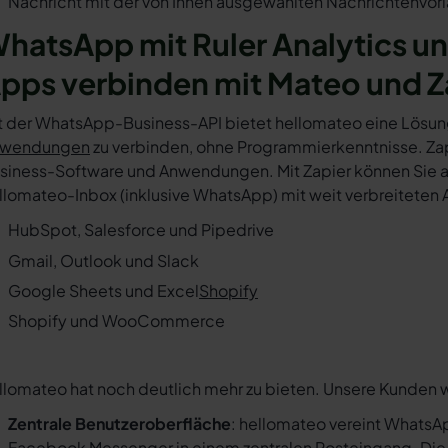
Nachricht mit der von Ihnen ausgewählten Nachrichtenvorl
hatsApp mit Ruler Analytics u
pps verbinden mit Mateo und Z
t der WhatsApp-Business-API bietet hellomateo eine Lösun
wendungen
zu verbinden, ohne Programmierkenntnisse. Zapi
siness-Software und Anwendungen. Mit Zapier können Sie au
llomateo-Inbox (inklusive WhatsApp) mit weit verbreiteten 
HubSpot, Salesforce und Pipedrive
Gmail, Outlook und Slack
Google Sheets und Excel
Shopify
Shopify und WooCommerce
llomateo hat noch deutlich mehr zu bieten. Unsere Kunden 
Zentrale Benutzeroberfläche
: hellomateo vereint WhatsAp
Facebook Messenger in einem
zentralen Posteingang
. Di