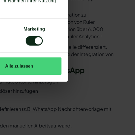
ie im Rahmen Ihrer Nutzung
e bereitstellen, um die Integration zu
ind in der Lage, eine Integration von Ruler
Ihnen dank der Zapier Integration über 6.000
Marketing
 Darunter ist natürlich auch Ruler Analytics !
er der WhatsApp API Schnittstelle differenziert,
 Folgenden, wie die Einrichtung der Integration von
Alle zulassen
er Analytics und WhatsApp
und Mateo Konto hinzufügen
uslöser hinzufügen
 definieren (z.B. WhatsApp Nachrichtenvorlage mit
n den manuellen Arbeitsaufwand.